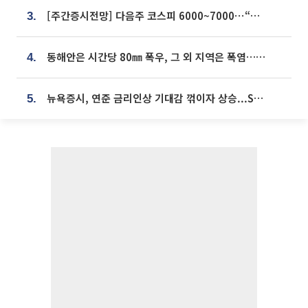
[주간증시전망] 다음주 코스피 6000~7000⋯“外人 수급은 정책이 변수”
3.
동해안은 시간당 80㎜ 폭우, 그 외 지역은 폭염…‘극과 극 날씨’
4.
뉴욕증시, 연준 금리인상 기대감 꺾이자 상승...S&P500 사상 최고치 [종합]
5.