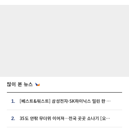
많이 본 뉴스
[베스트&워스트] 삼성전자·SK하이닉스 밀린 한 주…상상인증권은 85% 급등
1.
35도 안팎 무더위 이어져…전국 곳곳 소나기 [오늘 날씨]
2.