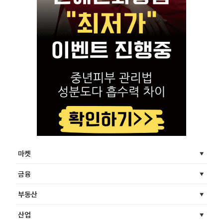
마켓
금융
부동산
산업