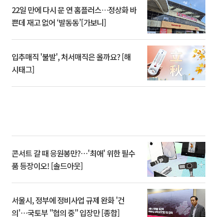
22일 만에 다시 문 연 홈플러스…정상화 바
쁜데 재고 없어 ‘발동동’[가보니]
입추매직 '불발', 처서매직은 올까요? [해
시태그]
콘서트 갈 때 응원봉만?⋯'최애' 위한 필수
품 등장이오! [솔드아웃]
서울시, 정부에 정비사업 규제 완화 '건
의'⋯국토부 "협의 중" 입장만 [종합]