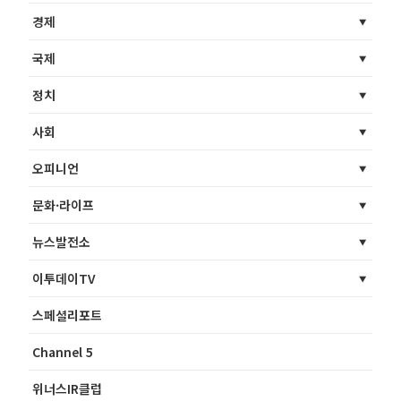
경제
국제
정치
사회
오피니언
문화·라이프
뉴스발전소
이투데이TV
스페셜리포트
Channel 5
위너스IR클럽