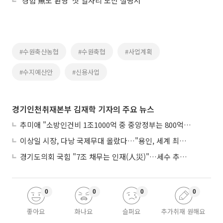
‘경험 無도 환영’ 첫 일자리 도전 설명서
#수원축산농협
#수원축협
#사업계획
#수지예산안
#신용사업
경기인천취재본부 김재학 기자의 주요 뉴스
추미애 "소방인건비 1조1000억 중 중앙정부는 800억뿐"
이상일 시장, 다낭 국제무대 올랐다…"용인, 세계 최대 반도체 도시 된다"
경기도의회 국힘 "7조 채무는 인재(人災)"…세수 추계 조작 의혹 제기
0
0
0
0
좋아요
화나요
슬퍼요
추가취재 원해요