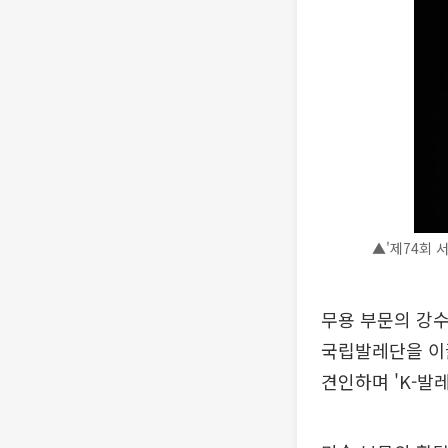
▲'제74회 
무용 부문의 강
국립발레단을 이
견인하며 'K-발