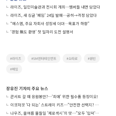
라이즈, 일민미술관과 전시회 개최⋯멤버들 내면 담았다
라이즈, 새 싱글 ‘페임’ 24일 발매⋯공허→격정 담았다
“에스엠, 주요 자회사 성장세 더뎌…목표가 하향”
‘경험 無도 환영’ 첫 일자리 도전 설명서
#라이즈
#SM엔터테인먼트
#쇼타로
#원빈
#페임
장유진 기자의 주요 뉴스
콘서트 갈 때 응원봉만?⋯'최애' 위한 필수품 등장이오!
이것저것 '다 되는' 스트레이 키즈⋯"안전한 선택지? 도전이 재밌죠"
나우즈, 올여름 물들일 '제로섹시'의 맛⋯"모두 '입덕'시킬 것"