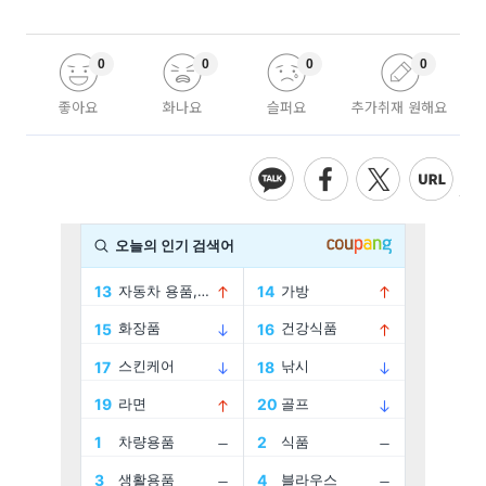
0
0
0
0
좋아요
화나요
슬퍼요
추가취재 원해요