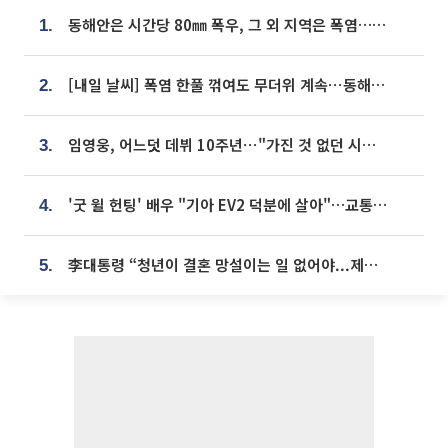
동해안은 시간당 80㎜ 폭우, 그 외 지역은 폭염…‘극과 극 날씨’
1.
[내일 날씨] 폭염 한풀 꺾여도 무더위 계속⋯동해안 이틀 연속 비
2.
임영웅, 어느덧 데뷔 10주년⋯"가진 것 없던 시절, 내 앞엔 20명의 팬뿐"
3.
'굿 윌 헌팅' 배우 "기아 EV2 덕분에 살아"…교통사고 후 안전성 극찬
4.
李대통령 “청년이 결혼 망설이는 일 없어야...제도상 불이익 조사”
5.