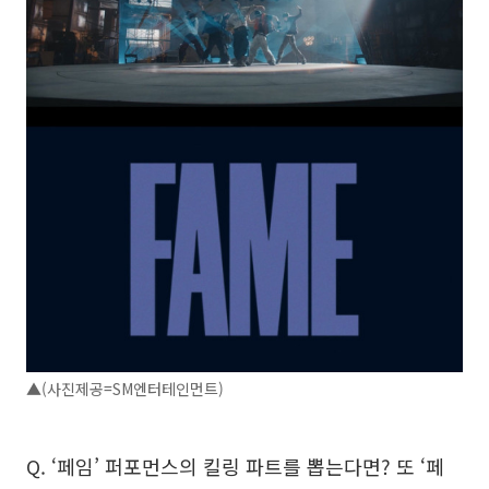
▲(사진제공=SM엔터테인먼트)
Q. ‘페임’ 퍼포먼스의 킬링 파트를 뽑는다면? 또 ‘페