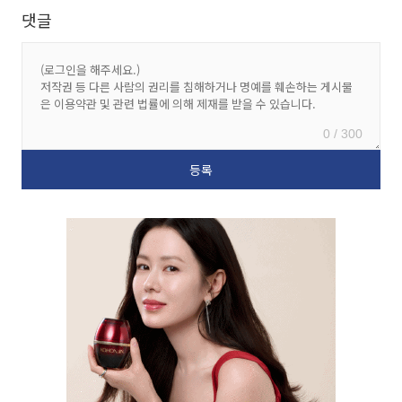
댓글
0 / 300