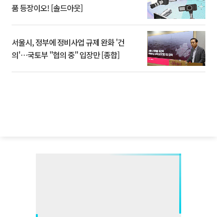
품 등장이오! [솔드아웃]
서울시, 정부에 정비사업 규제 완화 '건
의'⋯국토부 "협의 중" 입장만 [종합]