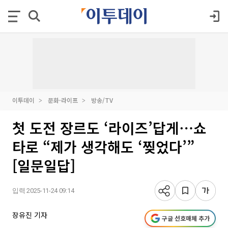
이투데이
문화·라이프
방송/TV
첫 도전 장르도 ‘라이즈’답게⋯쇼
타로 “제가 생각해도 ‘찢었다’”
[일문일답]
입력 2025-11-24 09:14
장유진 기자
구글 선호매체 추가