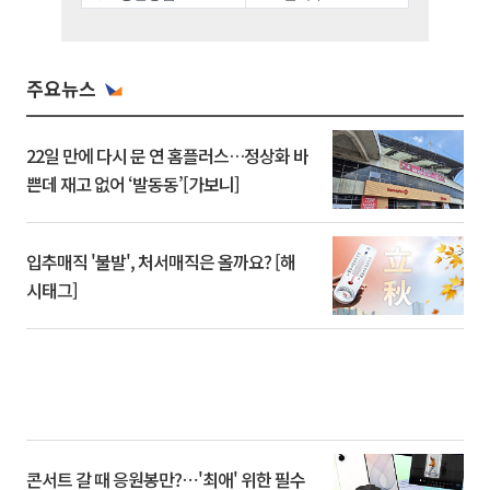
주요뉴스
22일 만에 다시 문 연 홈플러스…정상화 바
쁜데 재고 없어 ‘발동동’[가보니]
입추매직 '불발', 처서매직은 올까요? [해
시태그]
콘서트 갈 때 응원봉만?⋯'최애' 위한 필수