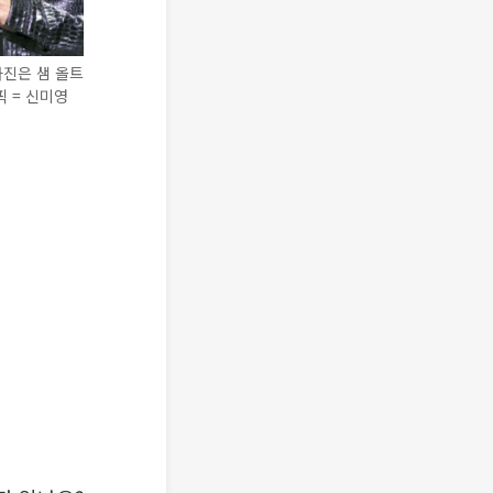
사진은 샘 올트
픽 = 신미영