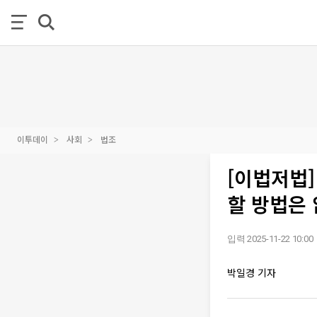
이투데이
사회
법조
[이법저법
할 방법은
입력 2025-11-22 10:00
박일경 기자