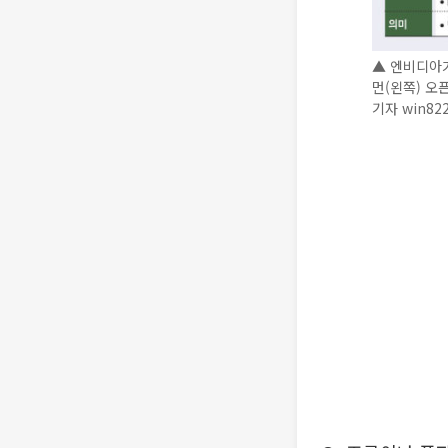
▲ 엔비디아가
먼(왼쪽) 오픈
기자 win82