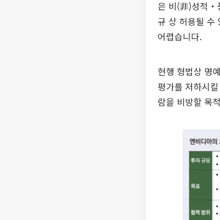
은 비(非)성적‧
규 상 허용될 수
어렵습니다.
현행 형법상 명예
평가를 저하시킬 
람을 비방할 목적