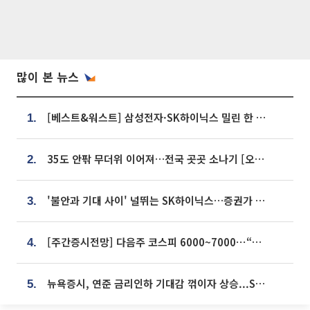
많이 본 뉴스
[베스트&워스트] 삼성전자·SK하이닉스 밀린 한 주…상상인증권은 85% 급등
1.
35도 안팎 무더위 이어져…전국 곳곳 소나기 [오늘 날씨]
2.
'불안과 기대 사이' 널뛰는 SK하이닉스…증권가 "HBM4·LTA 기반 펀터멘털 견고"
3.
[주간증시전망] 다음주 코스피 6000~7000⋯“外人 수급은 정책이 변수”
4.
뉴욕증시, 연준 금리인하 기대감 꺾이자 상승...S&P500 사상 최고치 [종합]
5.