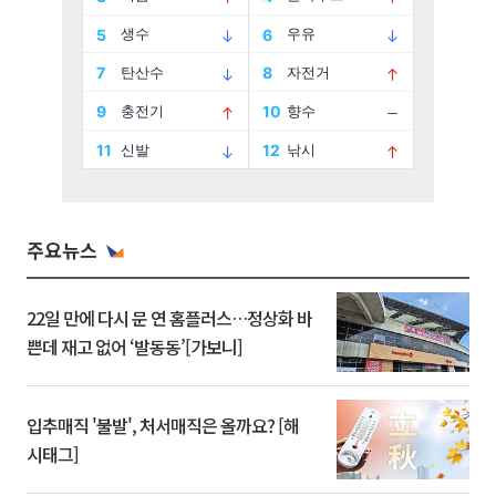
주요뉴스
22일 만에 다시 문 연 홈플러스…정상화 바
쁜데 재고 없어 ‘발동동’[가보니]
입추매직 '불발', 처서매직은 올까요? [해
시태그]