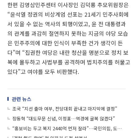
한편 김영삼민주센터 이사장인 김덕룡 추모위원장은
“윤석열 정권의 비상계엄 선포는 21세기 민주사회에
서 있을 수 없는 역사의 퇴행이었고, 윤 전 대통령과
의 관계를 과감히 절연하지 못하는 지금의 야당 모습
은 민주주의에 대한 인식이 부족한 건가 생각이 든
다”며 “집권한 여당은 내란 청산을 명분으로 정치 보
복에 몰두하고 사법부를 공격하며 법치주의를 허물고
있다”고 여야를 모두 비판했다.
관련 뉴스
조국 “지선 출마 여부, 전당대회 끝내고 마지막에 결정”
장동혁 “대도무문 신념, 이정표…역경에 굴복 않겠다”
“홍보비는 두고 복지 2440억 먼저 잘라”…국민의힘, 도민 생존예산 줄인 예산안 '맹비난'