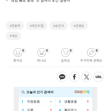
‘경험 無도 환영’ 첫 일자리 도전 설명서
#장동혁
#국민의힘
#송언석
#김영삼
#야당
0
0
0
0
좋아요
화나요
슬퍼요
추가취재 원해요