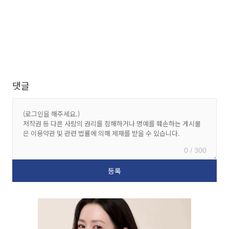
댓글
0 / 300