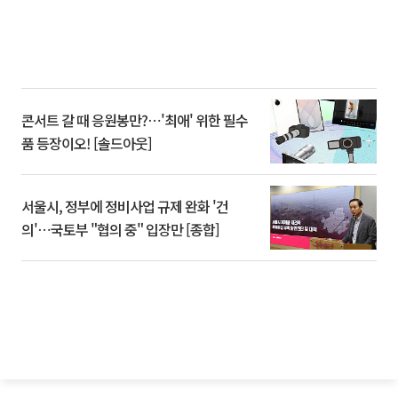
콘서트 갈 때 응원봉만?⋯'최애' 위한 필수
품 등장이오! [솔드아웃]
서울시, 정부에 정비사업 규제 완화 '건
의'⋯국토부 "협의 중" 입장만 [종합]