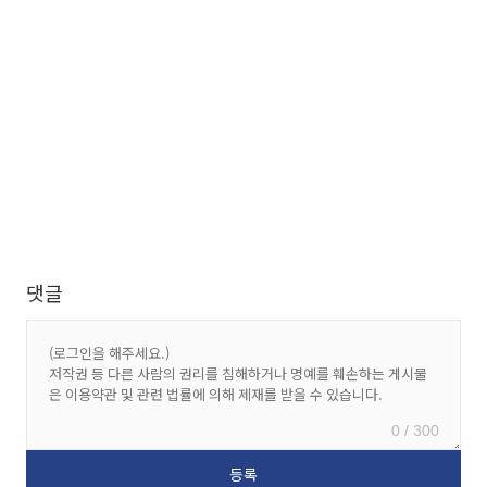
댓글
0 / 300