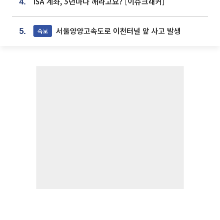
ISA 계좌, 5년마다 깨라고요? [이슈크래커]
4.
서울양양고속도로 이천터널 앞 사고 발생
속보
5.