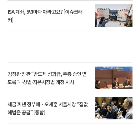
ISA 계좌, 5년마다 깨라고요? [이슈크래
커]
김정관 장관 “반도체 성과급, 주총 승인 받
도록”…상법·자본시장법 개정 시사
세금 꺼낸 정부에…오세훈 서울시장 “집값
해법은 공급” [종합]