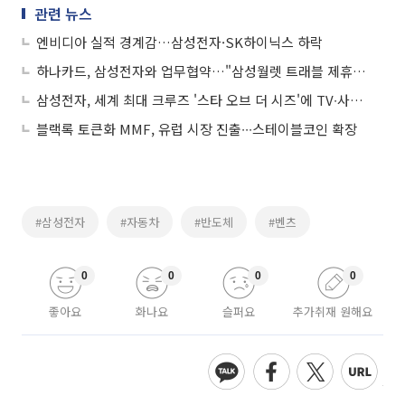
관련 뉴스
엔비디아 실적 경계감…삼성전자·SK하이닉스 하락
하나카드, 삼성전자와 업무협약…"삼성월렛 트래블 제휴카드 출시"
삼성전자, 세계 최대 크루즈 '스타 오브 더 시즈'에 TV∙사이니지 공급
블랙록 토큰화 MMF, 유럽 시장 진출∙∙∙스테이블코인 확장
#삼성전자
#자동차
#반도체
#벤츠
0
0
0
0
좋아요
화나요
슬퍼요
추가취재 원해요