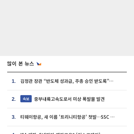
많이 본 뉴스
김정관 장관 “반도체 성과급, 주총 승인 받도록”…상법·자본시장법 개정 시사
1.
중부내륙고속도로서 미상 폭발물 발견
속보
2.
티웨이항공, 새 이름 '트리니티항공' 첫발…SSC 전략 본격화
3.