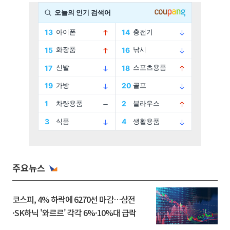
주요뉴스
코스피, 4% 하락에 6270선 마감…삼전
·SK하닉 '와르르' 각각 6%·10%대 급락