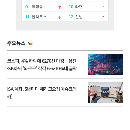
주요뉴스
코스피, 4% 하락에 6270선 마감…삼전
·SK하닉 '와르르' 각각 6%·10%대 급락
ISA 계좌, 5년마다 깨라고요? [이슈크래
커]