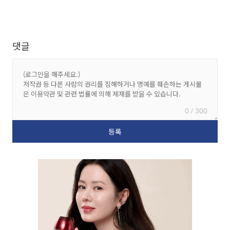
댓글
0 / 300