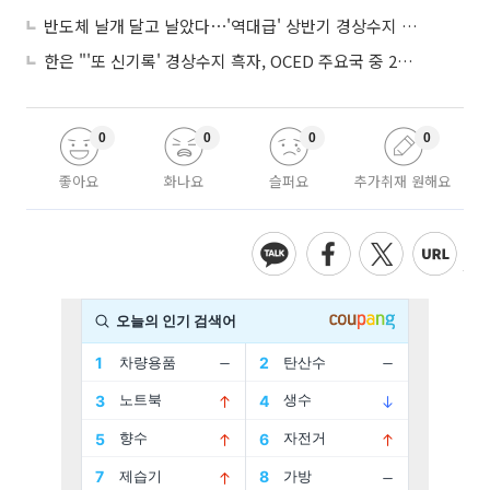
반도체 날개 달고 날았다⋯'역대급' 상반기 경상수지 흑자 2000억달러 육박
한은 "'또 신기록' 경상수지 흑자, OCED 주요국 중 2위⋯반도체 수출 효과"
0
0
0
0
좋아요
화나요
슬퍼요
추가취재 원해요