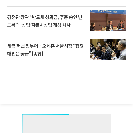
김정관 장관 “반도체 성과급, 주총 승인 받
도록”…상법·자본시장법 개정 시사
세금 꺼낸 정부에…오세훈 서울시장 “집값
해법은 공급” [종합]