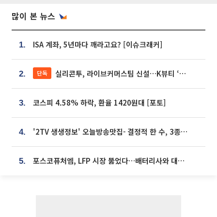
많이 본 뉴스
ISA 계좌, 5년마다 깨라고요? [이슈크래커]
1.
실리콘투, 라이브커머스팀 신설…K뷰티 ‘글로벌 판매망’ 확대[K뷰티 라방戰]
단독
2.
코스피 4.58% 하락, 환율 1420원대 [포토]
3.
'2TV 생생정보' 오늘방송맛집- 결정적 한 수, 3종 메밀면! 메밀 소바 맛집 '의○○○○'
4.
포스코퓨처엠, LFP 시장 뚫었다…배터리사와 대규모 장기 공급 합의
5.