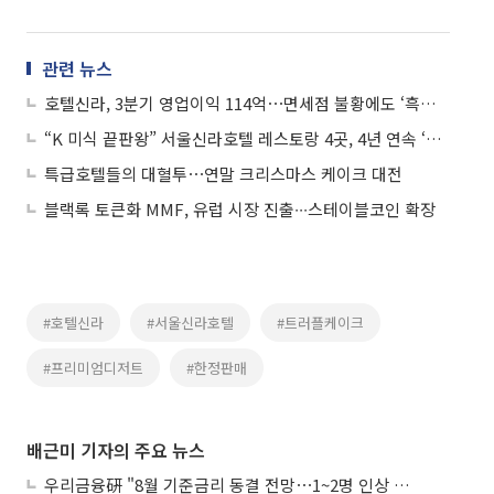
관련 뉴스
호텔신라, 3분기 영업이익 114억⋯면세점 불황에도 ‘흑자전환’
“K 미식 끝판왕” 서울신라호텔 레스토랑 4곳, 4년 연속 ‘라 리스트’ 등재
특급호텔들의 대혈투⋯연말 크리스마스 케이크 대전
블랙록 토큰화 MMF, 유럽 시장 진출∙∙∙스테이블코인 확장
#호텔신라
#서울신라호텔
#트러플케이크
#프리미엄디저트
#한정판매
배근미 기자의 주요 뉴스
우리금융硏 "8월 기준금리 동결 전망⋯1~2명 인상 소수의견 낼 것"