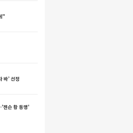
에"
 바’ 선정
'젠슨 황 동맹'