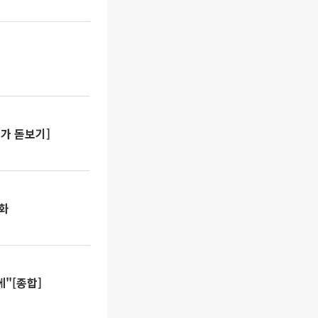
가 돋보기]
변화
에"[종합]