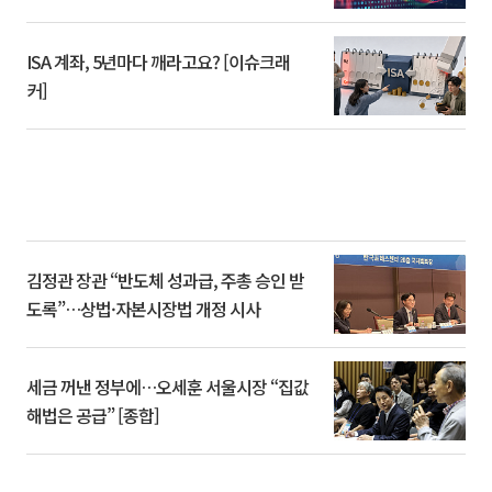
ISA 계좌, 5년마다 깨라고요? [이슈크래
커]
김정관 장관 “반도체 성과급, 주총 승인 받
도록”…상법·자본시장법 개정 시사
세금 꺼낸 정부에…오세훈 서울시장 “집값
해법은 공급” [종합]