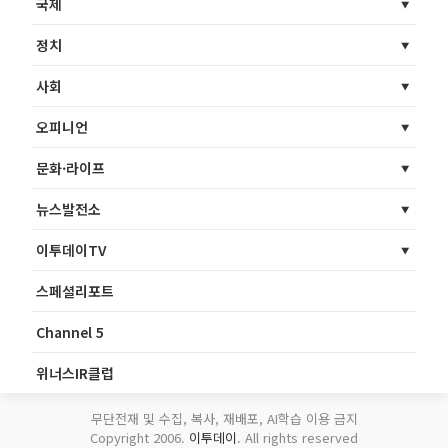
국제
정치
사회
오피니언
문화·라이프
뉴스발전소
이투데이TV
스페셜리포트
Channel 5
위너스IR클럽
무단전재 및 수집, 복사, 재배포, AI학습 이용 금지
Copyright 2006.
이투데이
. All rights reserved