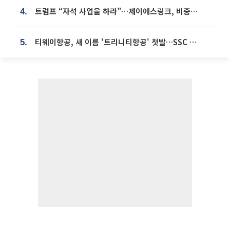
트럼프 “자석 사업을 하라”…제이에스링크, 비중국 영구자석 공급망 구축 속도
4.
티웨이항공, 새 이름 '트리니티항공' 첫발…SSC 전략 본격화
5.