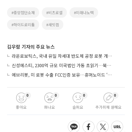
#중앙첨단소재
#비츠로셀
#미래나노텍
#하이드로리튬
#새빗켐
김우람 기자의 주요 뉴스
라온로보틱스, 국내 유일 차세대 반도체 공정 로봇 개발 ‘고객사 테스트 진행’
신성에스티, 2300억 규모 미국법인 가동 초읽기…북미 ESS 공략 본격화
에브리봇, 미 로봇 수출 FCC인증 보유…휴머노이드 ‘AI 두뇌’ 탑재 속도
0
0
0
0
좋아요
화나요
슬퍼요
추가취재 원해요