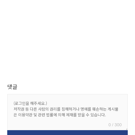
댓글
0 / 300