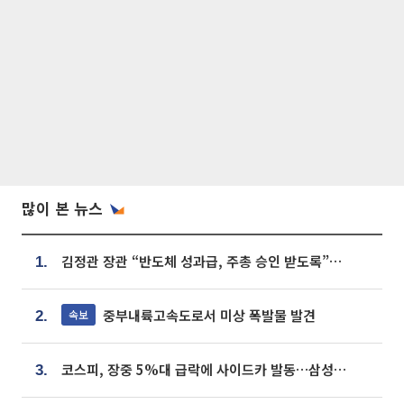
많이 본 뉴스
김정관 장관 “반도체 성과급, 주총 승인 받도록”…상법·자본시장법 개정 시사
1.
중부내륙고속도로서 미상 폭발물 발견
속보
2.
코스피, 장중 5%대 급락에 사이드카 발동…삼성·SK 동반 폭락
3.