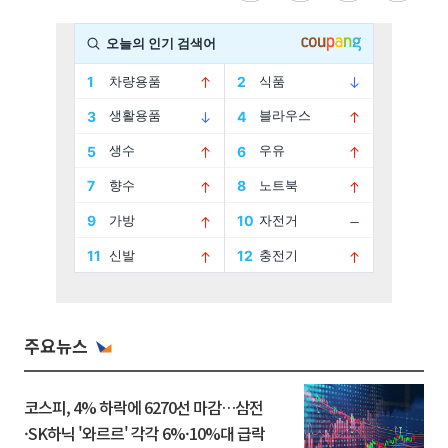
주요뉴스
코스피, 4% 하락에 6270선 마감…삼전
·SK하닉 '와르르' 각각 6%·10%대 급락