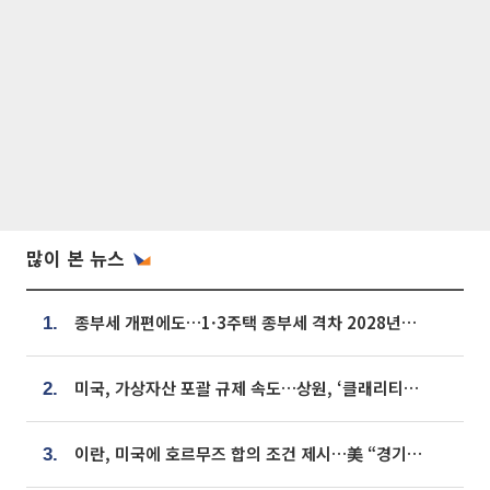
많이 본 뉴스
종부세 개편에도…1·3주택 종부세 격차 2028년부터 확대
1.
미국, 가상자산 포괄 규제 속도…상원, ‘클래리티법’ 9월 절차투표 추진
2.
이란, 미국에 호르무즈 합의 조건 제시…美 “경기 아직 안 끝나” [종합]
3.