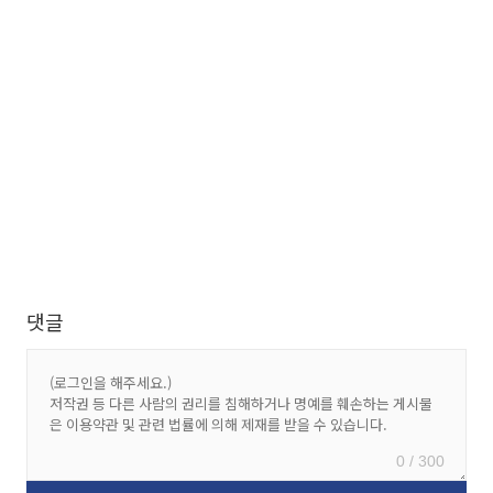
댓글
0 / 300