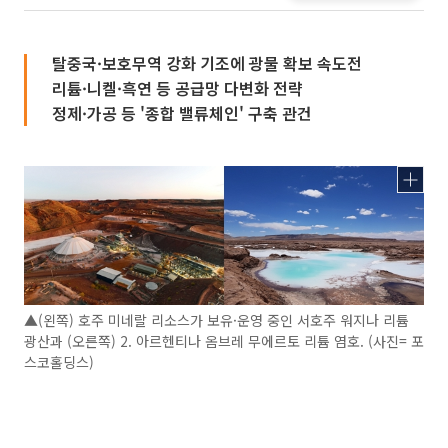
탈중국·보호무역 강화 기조에 광물 확보 속도전
리튬·니켈·흑연 등 공급망 다변화 전략
정제·가공 등 '종합 밸류체인' 구축 관건
▲(왼쪽) 호주 미네랄 리소스가 보유·운영 중인 서호주 워지나 리튬
광산과 (오른쪽) 2. 아르헨티나 옴브레 무에르토 리튬 염호. (사진= 포
스코홀딩스)