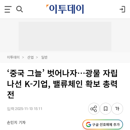
이투데이
산업
일반
‘중국 그늘’ 벗어나자⋯광물 자립
나선 K-기업, 밸류체인 확보 총력
전
입력 2025-11-13 15:11
손민지 기자
구글 선호매체 추가