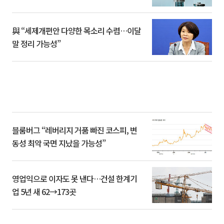
與 “세제개편안 다양한 목소리 수렴…이달
말 정리 가능성”
블룸버그 “레버리지 거품 빠진 코스피, 변
동성 최악 국면 지났을 가능성”
영업익으로 이자도 못 낸다…건설 한계기
업 5년 새 62→173곳