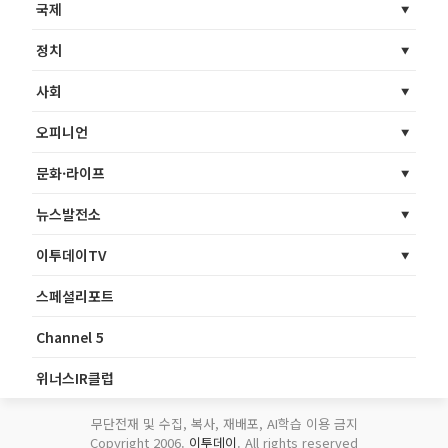
국제
정치
사회
오피니언
문화·라이프
뉴스발전소
이투데이TV
스페셜리포트
Channel 5
위너스IR클럽
무단전재 및 수집, 복사, 재배포, AI학습 이용 금지
Copyright 2006.
이투데이
. All rights reserved