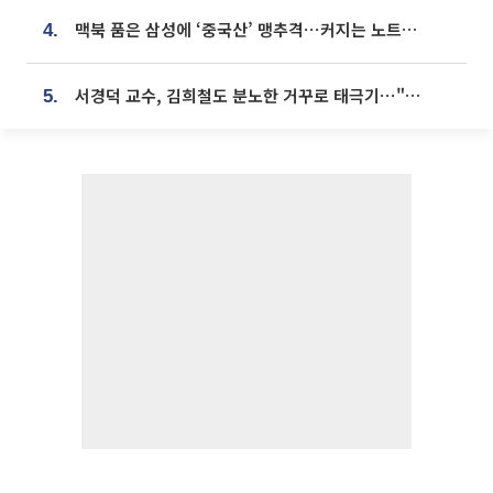
맥북 품은 삼성에 ‘중국산’ 맹추격⋯커지는 노트북 OLED 시장
4.
서경덕 교수, 김희철도 분노한 거꾸로 태극기⋯"엉터리는 아냐, 아쉬울 뿐"
5.