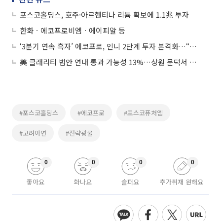
포스코홀딩스, 호주·아르헨티나 리튬 확보에 1.1兆 투자
한화ㆍ에코프로비엠ㆍ에이피알 등
‘3분기 연속 흑자’ 에코프로, 인니 2단계 투자 본격화…“연평균 이익 3천억↑”
美 클래리티 법안 연내 통과 가능성 13%…상원 문턱서 제동
#포스코홀딩스
#에코프로
#포스코퓨처엠
#고려아연
#전략광물
0
0
0
0
좋아요
화나요
슬퍼요
추가취재 원해요