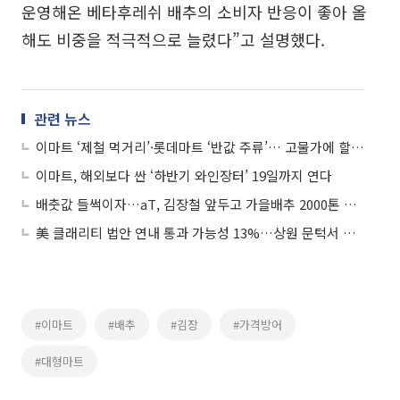
운영해온 베타후레쉬 배추의 소비자 반응이 좋아 올
해도 비중을 적극적으로 늘렸다”고 설명했다.
관련 뉴스
이마트 ‘제철 먹거리’·롯데마트 ‘반값 주류’… 고물가에 할인 경쟁 불붙었다
이마트, 해외보다 싼 ‘하반기 와인장터’ 19일까지 연다
배춧값 들썩이자…aT, 김장철 앞두고 가을배추 2000톤 긴급 수매
美 클래리티 법안 연내 통과 가능성 13%…상원 문턱서 제동
#이마트
#배추
#김장
#가격방어
#대형마트