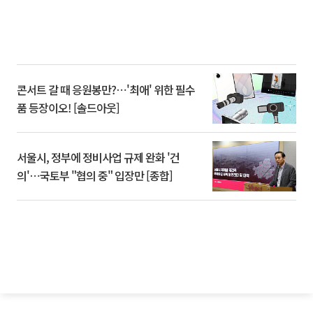
콘서트 갈 때 응원봉만?⋯'최애' 위한 필수
품 등장이오! [솔드아웃]
서울시, 정부에 정비사업 규제 완화 '건
의'⋯국토부 "협의 중" 입장만 [종합]