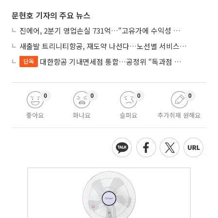
문현호 기자의 주요 뉴스
진에어, 2분기 영업손실 731억…“고유가에 수익성 악화”
새출발 트리니티항공, 재도약 나선다…노선별 서비스 차별화
대한항공 기내면세점 통합…공정위 “독과점 여부 따진다”
단독
0
0
0
0
좋아요
화나요
슬퍼요
추가취재 원해요