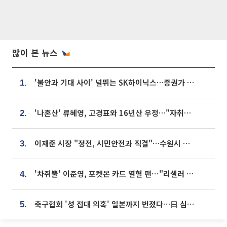
많이 본 뉴스
'불안과 기대 사이' 널뛰는 SK하이닉스…증권가 "HBM4·LTA 기반 펀터멘털 견고"
1.
'나혼산' 류혜영, 고경표와 16년산 우정…"자취방서 부모님과 마주쳐"
2.
이재준 시장 "정전, 시민안전과 직결"…수원시 비상대응체계 가동
3.
'차쥐뿔' 이준영, 포켓몬 카드 열혈 팬⋯"리셀러 처단할 것"
4.
축구협회 '성 접대 의혹' 일본까지 번졌다…日 심판 실명 공개
5.