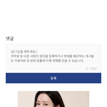
댓글
0 / 300