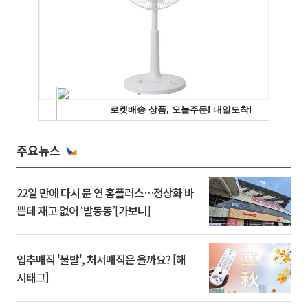
주요뉴스
22일 만에 다시 문 연 홈플러스…정상화 바
쁜데 재고 없어 ‘발동동’[가보니]
입추매직 '불발', 처서매직은 올까요? [해
시태그]