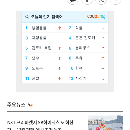
주요뉴스
NXT 프리마켓서 SK하이닉스 또 하한
가⋯‘11주 거래’에 시초가 왜곡