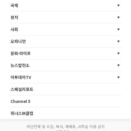
국제
정치
사회
오피니언
문화·라이프
뉴스발전소
이투데이TV
스페셜리포트
Channel 5
위너스IR클럽
무단전재 및 수집, 복사, 재배포, AI학습 이용 금지