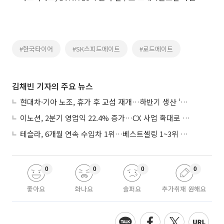
#한국타이어
#SK스피드메이트
#로드메이트
김채빈 기자의 주요 뉴스
현대차·기아 노조, 휴가 후 교섭 재개…하반기 생산 ‘분수령’
이노션, 2분기 영업익 22.4% 증가…CX 사업 확대로 성장세 지속
테슬라, 6개월 연속 수입차 1위…베스트셀링 1~3위 싹쓸이
0
0
0
0
좋아요
화나요
슬퍼요
추가취재 원해요