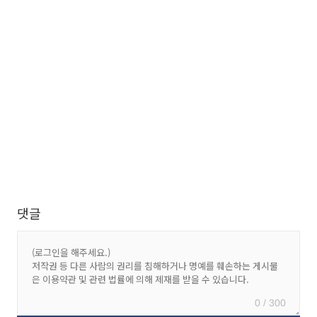
댓글
0 / 300