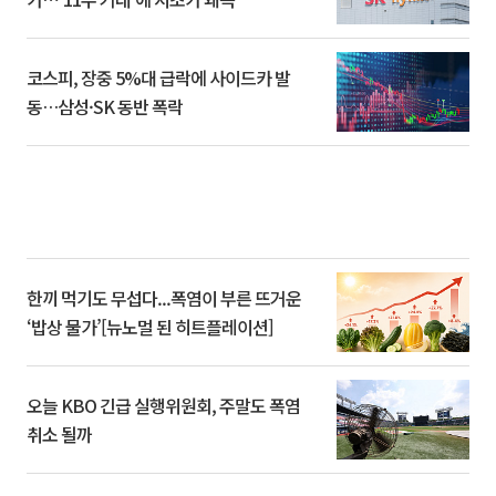
코스피, 장중 5%대 급락에 사이드카 발
동…삼성·SK 동반 폭락
한끼 먹기도 무섭다...폭염이 부른 뜨거운
‘밥상 물가’[뉴노멀 된 히트플레이션]
오늘 KBO 긴급 실행위원회, 주말도 폭염
취소 될까