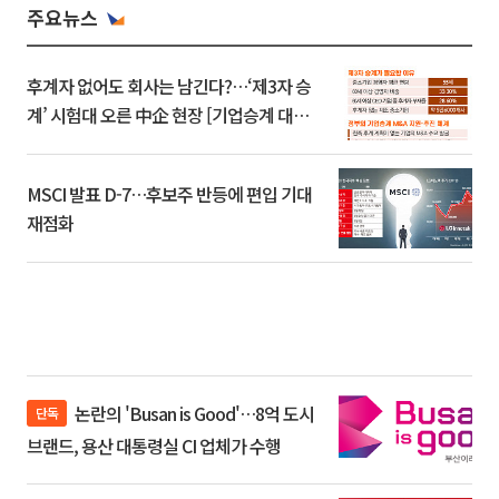
주요뉴스
후계자 없어도 회사는 남긴다?…‘제3자 승
계’ 시험대 오른 中企 현장 [기업승계 대전
환]
MSCI 발표 D-7…후보주 반등에 편입 기대
재점화
논란의 'Busan is Good'…8억 도시
단독
브랜드, 용산 대통령실 CI 업체가 수행