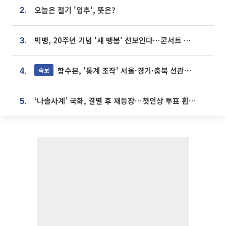
오늘은 절기 '입추', 뜻은?
2.
빅뱅, 20주년 기념 '새 뱅봉' 선보인다⋯콘서트 앞두고 팝업 개최
3.
합수본, '통계 조작' 서울·경기·충북 선관위 등 추가 압수수색
속보
4.
‘나솔사계’ 국화, 결별 후 재등장⋯첫인상 투표 휩쓸고 ‘인기녀’ 등극
5.