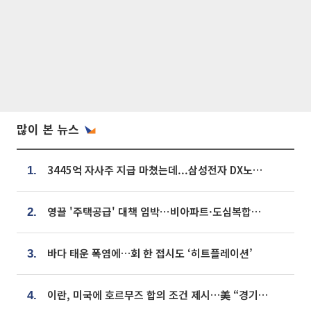
많이 본 뉴스
3445억 자사주 지급 마쳤는데...삼성전자 DX노조, 뒤늦은 '떼쓰기 집회'
1.
영끌 '주택공급' 대책 임박⋯비아파트·도심복합까지 총동원
2.
바다 태운 폭염에…회 한 접시도 ‘히트플레이션’
3.
이란, 미국에 호르무즈 합의 조건 제시…美 “경기 아직 안 끝나” [종합]
4.