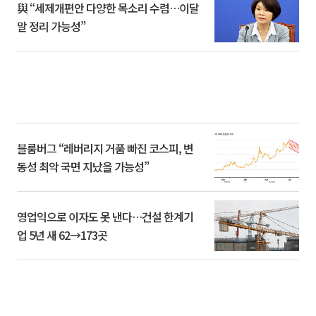
與 “세제개편안 다양한 목소리 수렴…이달
말 정리 가능성”
블룸버그 “레버리지 거품 빠진 코스피, 변
동성 최악 국면 지났을 가능성”
영업익으로 이자도 못 낸다…건설 한계기
업 5년 새 62→173곳