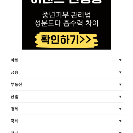
마켓
금융
부동산
산업
경제
국제