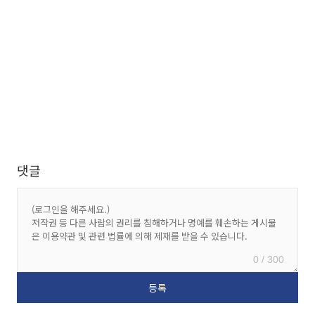
댓글
0 / 300