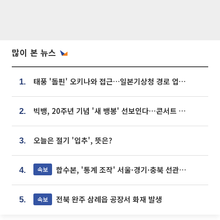
많이 본 뉴스
태풍 '돌핀' 오키나와 접근…일본기상청 경로 업데이트
1.
빅뱅, 20주년 기념 '새 뱅봉' 선보인다⋯콘서트 앞두고 팝업 개최
2.
오늘은 절기 '입추', 뜻은?
3.
합수본, '통계 조작' 서울·경기·충북 선관위 등 추가 압수수색
속보
4.
전북 완주 삼례읍 공장서 화재 발생
속보
5.