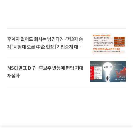
후계자 없어도 회사는 남긴다?…‘제3자 승
계’ 시험대 오른 中企 현장 [기업승계 대전
환]
MSCI 발표 D-7…후보주 반등에 편입 기대
재점화