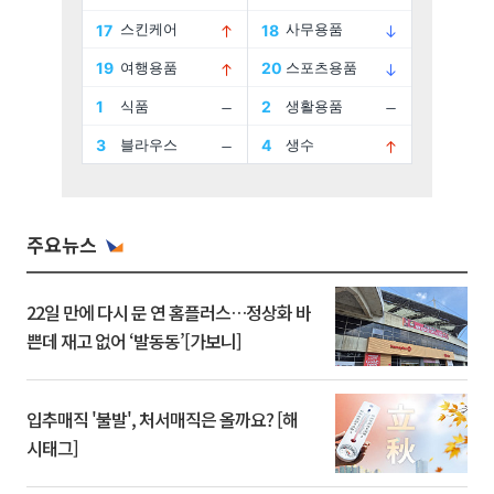
주요뉴스
22일 만에 다시 문 연 홈플러스…정상화 바
쁜데 재고 없어 ‘발동동’[가보니]
입추매직 '불발', 처서매직은 올까요? [해
시태그]