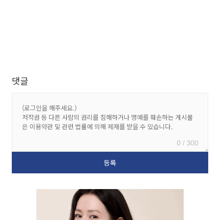
댓글
0 / 300