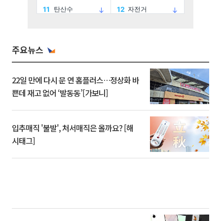
주요뉴스
22일 만에 다시 문 연 홈플러스…정상화 바
쁜데 재고 없어 ‘발동동’[가보니]
입추매직 '불발', 처서매직은 올까요? [해
시태그]