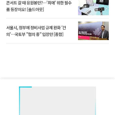
콘서트 갈 때 응원봉만?⋯'최애' 위한 필수
품 등장이오! [솔드아웃]
서울시, 정부에 정비사업 규제 완화 '건
의'⋯국토부 "협의 중" 입장만 [종합]