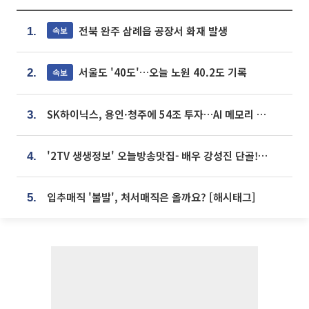
전북 완주 삼례읍 공장서 화재 발생
속보
1.
서울도 '40도'…오늘 노원 40.2도 기록
속보
2.
SK하이닉스, 용인·청주에 54조 투자…AI 메모리 생산기지 키운다
3.
'2TV 생생정보' 오늘방송맛집- 배우 강성진 단골! 쌀국수ㆍ푸팟퐁 커리 맛집 '블○○○'
4.
입추매직 '불발', 처서매직은 올까요? [해시태그]
5.