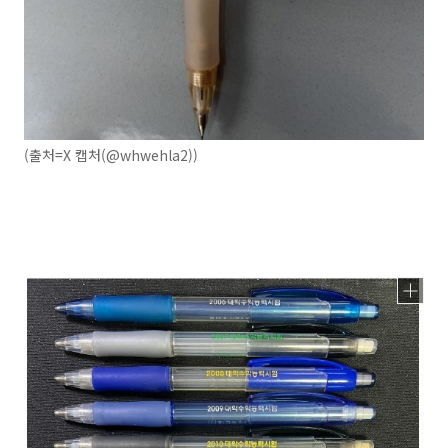
(출처=X 캡처(@whwehla2))