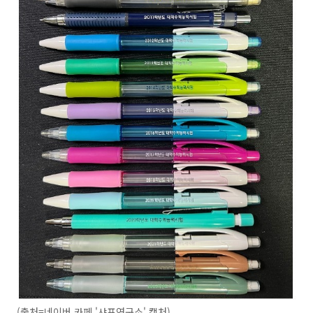
(출처=네이버 카페 '샤프연구소' 캡처)