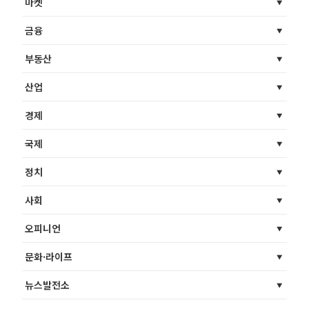
마켓
금융
부동산
산업
경제
국제
정치
사회
오피니언
문화·라이프
뉴스발전소