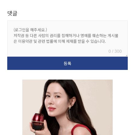
댓글
0 / 300