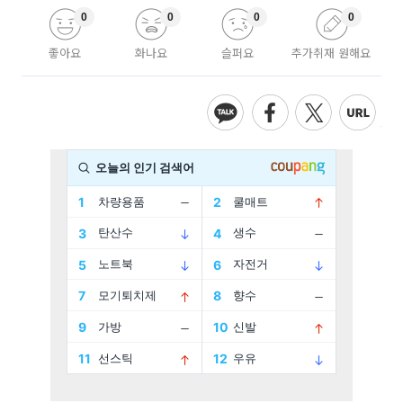
0
0
0
0
좋아요
화나요
슬퍼요
추가취재 원해요