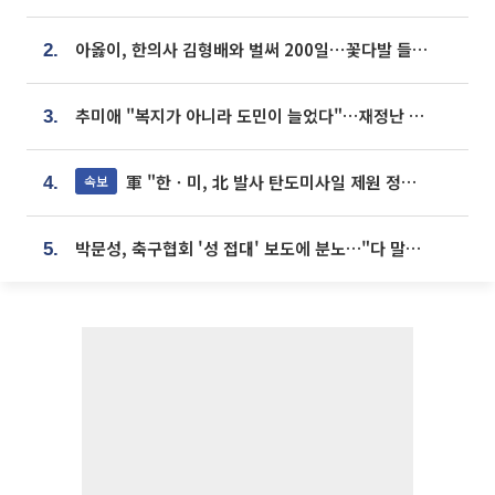
아옳이, 한의사 김형배와 벌써 200일⋯꽃다발 들고 "프러포즈 아냐"
2.
추미애 "복지가 아니라 도민이 늘었다"…재정난 책임론 정면돌파
3.
軍 "한ㆍ미, 北 발사 탄도미사일 제원 정밀분석 중"
속보
4.
박문성, 축구협회 '성 접대' 보도에 분노…"다 말아먹으려고 작정했나"
5.