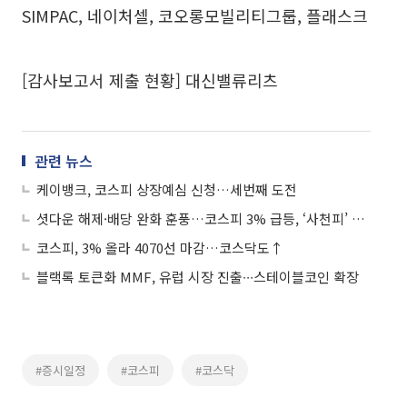
SIMPAC, 네이처셀, 코오롱모빌리티그룹, 플래스크
[감사보고서 제출 현황] 대신밸류리츠
관련 뉴스
케이뱅크, 코스피 상장예심 신청…세번째 도전
셧다운 해제·배당 완화 훈풍…코스피 3% 급등, ‘사천피’ 복귀
코스피, 3% 올라 4070선 마감…코스닥도↑
블랙록 토큰화 MMF, 유럽 시장 진출∙∙∙스테이블코인 확장
#증시일정
#코스피
#코스닥