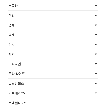
부동산
산업
경제
국제
정치
사회
오피니언
문화·라이프
뉴스발전소
이투데이TV
스페셜리포트