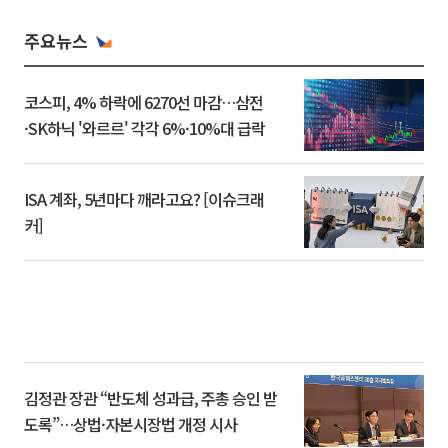
주요뉴스
코스피, 4% 하락에 6270선 마감…삼전
·SK하닉 '와르르' 각각 6%·10%대 급락
ISA 계좌, 5년마다 깨라고요? [이슈크래
커]
김정관 장관 “반도체 성과급, 주총 승인 받
도록”…상법·자본시장법 개정 시사