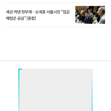
세금 꺼낸 정부에…오세훈 서울시장 “집값
해법은 공급” [종합]