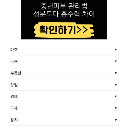
마켓
금융
부동산
산업
경제
국제
정치