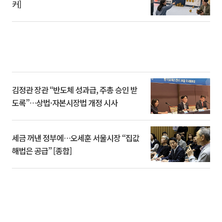
커]
김정관 장관 “반도체 성과급, 주총 승인 받
도록”…상법·자본시장법 개정 시사
세금 꺼낸 정부에…오세훈 서울시장 “집값
해법은 공급” [종합]