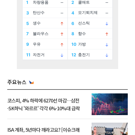
주요뉴스
코스피, 4% 하락에 6270선 마감…삼전
·SK하닉 '와르르' 각각 6%·10%대 급락
ISA 계좌, 5년마다 깨라고요? [이슈크래