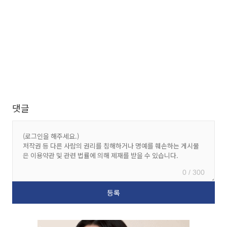
댓글
0 / 300