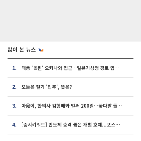
많이 본 뉴스
태풍 '돌핀' 오키나와 접근…일본기상청 경로 업데이트
1.
오늘은 절기 '입추', 뜻은?
2.
아옳이, 한의사 김형배와 벌써 200일⋯꽃다발 들고 "프러포즈 아냐"
3.
[증시키워드] 반도체 충격 뚫은 개별 호재...포스코퓨처엠·에코프로·한화솔루션 '눈길'
4.