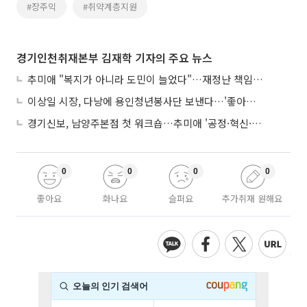
#장주익
#취약계층지원
경기인천취재본부 김재학 기자의 주요 뉴스
추미애 "복지가 아니라 도민이 늘었다"…재정난 책임론 정면돌파
이상일 시장, 다낭에 용인청년봉사단 보낸다…'좋아용 거리' 만든다
경기신보, 남양주본점 첫 워크숍…추미애 '공정·혁신·포용' 전면 반영
0
0
0
0
좋아요
화나요
슬퍼요
추가취재 원해요