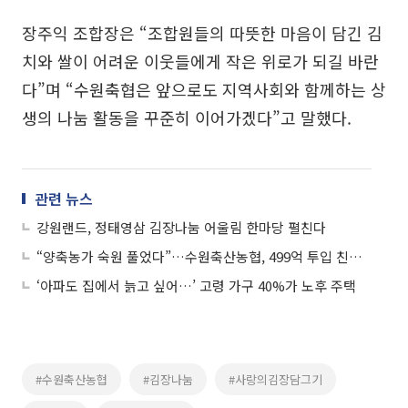
장주익 조합장은 “조합원들의 따뜻한 마음이 담긴 김
치와 쌀이 어려운 이웃들에게 작은 위로가 되길 바란
다”며 “수원축협은 앞으로도 지역사회와 함께하는 상
생의 나눔 활동을 꾸준히 이어가겠다”고 말했다.
관련 뉴스
강원랜드, 정태영삼 김장나눔 어울림 한마당 펼친다
“양축농가 숙원 풀었다”…수원축산농협, 499억 투입 친환경 분뇨처리시설 완공
‘아파도 집에서 늙고 싶어…’ 고령 가구 40%가 노후 주택
#수원축산농협
#김장나눔
#사랑의김장담그기