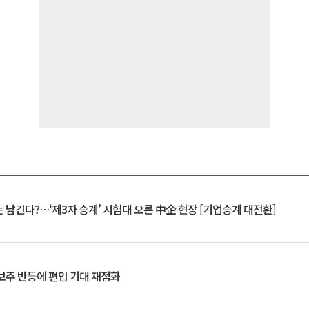
 남긴다?…‘제3자 승계’ 시험대 오른 中企 현장 [기업승계 대전환]
후보주 반등에 편입 기대 재점화