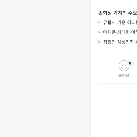
손희정 기자의 주요
유럽서 키운 히트펌
이재용·최태원·이
최정연 삼성전자 부
0
좋아요