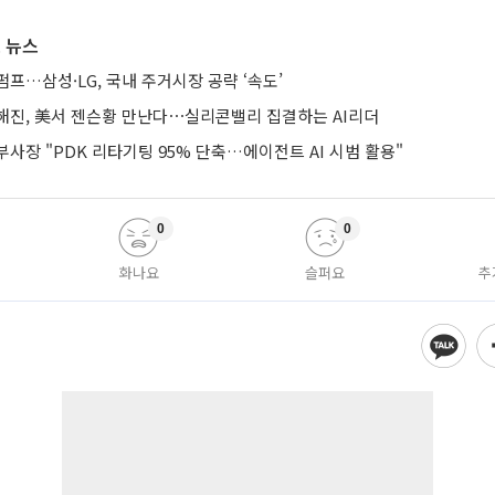
 뉴스
프…삼성·LG, 국내 주거시장 공략 ‘속도’
해진, 美서 젠슨황 만난다⋯실리콘밸리 집결하는 AI리더
사장 "PDK 리타기팅 95% 단축…에이전트 AI 시범 활용"
0
0
화나요
슬퍼요
추