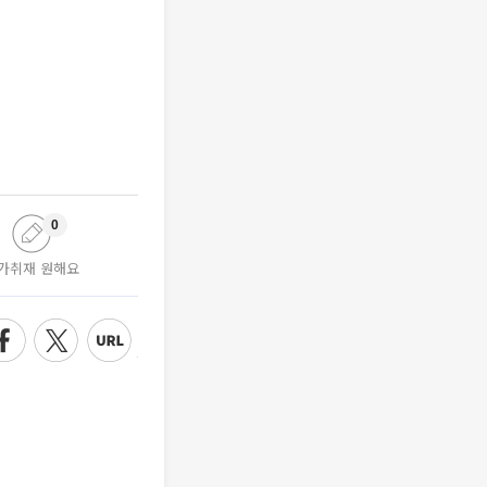
0
가취재 원해요