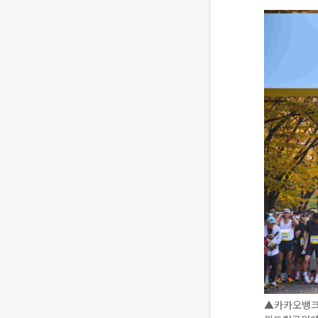
▲카카오뱅크와