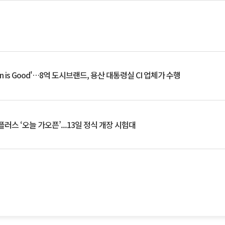
an is Good'…8억 도시브랜드, 용산 대통령실 CI 업체가 수행
플러스 ‘오늘 가오픈’...13일 정식 개장 시험대