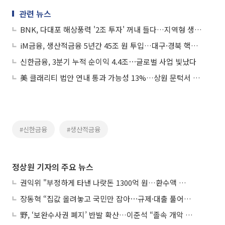
관련 뉴스
BNK, 다대포 해상풍력 '2조 투자' 꺼내 들다…지역형 생산적금융 '파일럿'로 띄운다
iM금융, 생산적금융 5년간 45조 원 투입…대구·경북 핵심 산업 지원
신한금융, 3분기 누적 순이익 4.4조⋯글로벌 사업 빛났다
美 클래리티 법안 연내 통과 가능성 13%…상원 문턱서 제동
#신한금융
#생산적금융
정상원 기자의 주요 뉴스
권익위 "부정하게 타낸 나랏돈 1300억 원…환수액 역대 최대"
장동혁 “집값 올려놓고 국민만 잡아⋯규제·대출 풀어야”
野, ‘보완수사권 폐지’ 반발 확산…이준석 “졸속 개악 입법”