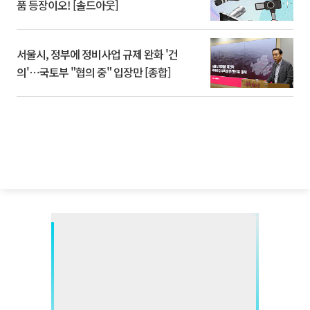
품 등장이오! [솔드아웃]
서울시, 정부에 정비사업 규제 완화 '건
의'⋯국토부 "협의 중" 입장만 [종합]