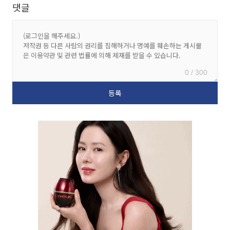
댓글
0 / 300