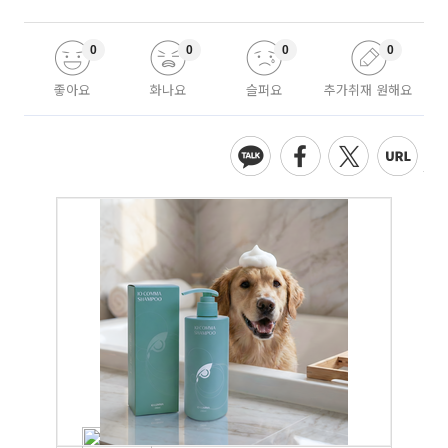
0
0
0
0
좋아요
화나요
슬퍼요
추가취재 원해요