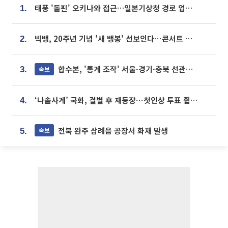
태풍 '돌핀' 오키나와 접근…일본기상청 경로 업데이트
1.
빅뱅, 20주년 기념 '새 뱅봉' 선보인다⋯콘서트 앞두고 팝업 개최
2.
합수본, '통계 조작' 서울·경기·충북 선관위 등 추가 압수수색
속보
3.
‘나솔사계’ 국화, 결별 후 재등장⋯첫인상 투표 휩쓸고 ‘인기녀’ 등극
4.
전북 완주 삼례읍 공장서 화재 발생
속보
5.