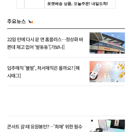
주요뉴스
22일 만에 다시 문 연 홈플러스…정상화 바
쁜데 재고 없어 ‘발동동’[가보니]
입추매직 '불발', 처서매직은 올까요? [해
시태그]
콘서트 갈 때 응원봉만?⋯'최애' 위한 필수