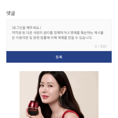
댓글
0 / 300