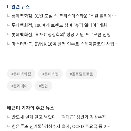
관련 뉴스
롯데백화점, 31일 도심 속 크리스마스타운 ‘스윗 홀리데이’ 공개
롯데백화점, 100여개 브랜드 참여 ‘슈퍼 엘데이’ 개최
롯데백화점, ‘APEC 정상회의’ 성공 기원 프로모션 진행
마스터카드, BVNK 18억 달러 인수로 스테이블코인 사업 본격 확장
#롯데백화점
#롯데쇼핑
#폴로랄프로렌
#홀리데이
#팝업
배근미 기자의 주요 뉴스
반도체 날개 달고 날았다⋯'역대급' 상반기 경상수지 흑자 2000억달러 육박
한은 "'또 신기록' 경상수지 흑자, OCED 주요국 중 2위⋯반도체 수출 효과"