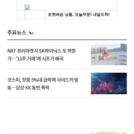
주요뉴스
NXT 프리마켓서 SK하이닉스 또 하한
가⋯‘11주 거래’에 시초가 왜곡
코스피, 장중 5%대 급락에 사이드카 발
동…삼성·SK 동반 폭락