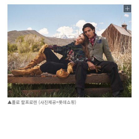
▲폴로 랄프로렌 (사진제공=롯데쇼핑)