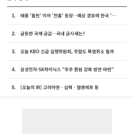
태풍 '돌핀' 이어 '찬홈' 등장…예상 경로에 한국 '한숨'
1.
급등한 국제 금값…국내 금시세는?
2.
오늘 KBO 긴급 실행위원회, 주말도 폭염취소 될까
3.
삼성전자·SK하이닉스 “주주 환원 강화 방안 마련”
4.
[오늘의 IR] 고려아연ㆍ심텍ㆍ엘앤에프 등
5.