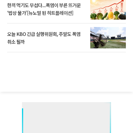
한끼 먹기도 무섭다...폭염이 부른 뜨거운
‘밥상 물가’[뉴노멀 된 히트플레이션]
오늘 KBO 긴급 실행위원회, 주말도 폭염
취소 될까