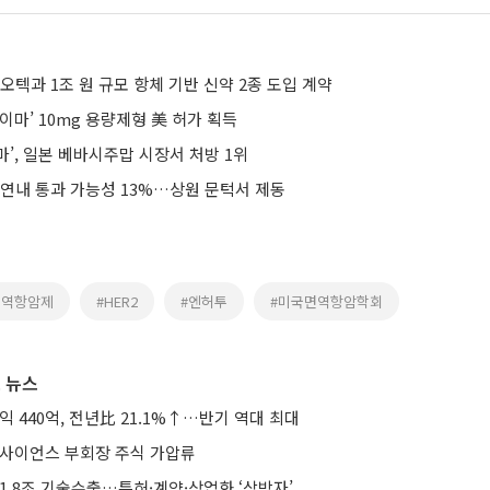
오텍과 1조 원 규모 항체 기반 신약 2종 도입 계약
이마’ 10mg 용량제형 美 허가 획득
’, 일본 베바시주맙 시장서 처방 1위
 연내 통과 가능성 13%…상원 문턱서 제동
면역항암제
#HER2
#엔허투
#미국면역항암학회
 뉴스
익 440억, 전년比 21.1%↑…반기 역대 최대
미사이언스 부회장 주식 가압류
1.8조 기술수출…특허·계약·상업화 ‘삼박자’