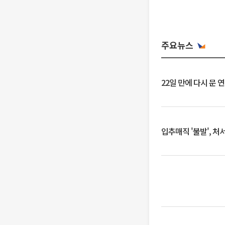
주요뉴스
22일 만에 다시 문 
입추매직 '불발', 처