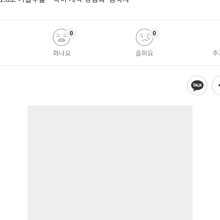
0
0
화나요
슬퍼요
추