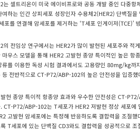
P-102는 셀트리온이 미국 에이비프로와 공동 개발 중인 다중
관여하는 인간 상피세포 성장인자 수용체2(HER2) 단백질을
세포를 연결해 암세포를 제거하는 ‘T세포 인게이저(TCE)’ 
P-102의 전임상 연구에서는 HER2가 많이 발현된 세포주와 적
 마우스 모델을 통해 HER2 고발현 종양 특이적인 높은 항
장류를 이용한 독성 시험 결과에서도 고용량인 80mg/kg까
등 전반적으로 CT-P72/ABP-102의 높은 안전성을 입증했
고발현 종양 특이적 항종양 효과와 우수한 안전성은 CT-P72/A
 CT-P72/ABP-102는 T세포가 HER2 저발현 정상 세포
ER2 고발현 암세포에는 특정해 반응하도록 결합력을 조절했다
록 T세포에 있는 단백질 CD3와도 결합력을 성공적으로 조