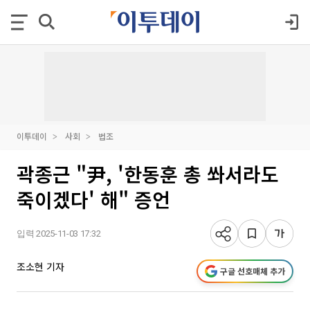
이투데이
사회
법조
곽종근 "尹, '한동훈 총 쏴서라도
죽이겠다' 해" 증언
입력 2025-11-03 17:32
조소현 기자
구글 선호매체 추가