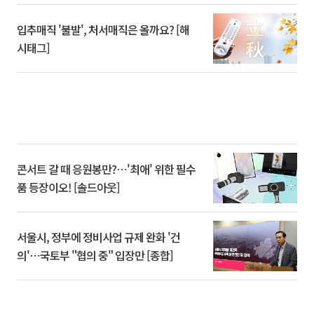
입추매직 '불발', 처서매직은 올까요? [해
시태그]
콘서트 갈 때 응원봉만?⋯'최애' 위한 필수
품 등장이오! [솔드아웃]
서울시, 정부에 정비사업 규제 완화 '건
의'⋯국토부 "협의 중" 입장만 [종합]