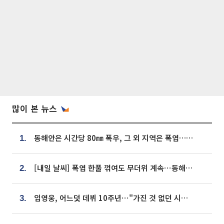
많이 본 뉴스
동해안은 시간당 80㎜ 폭우, 그 외 지역은 폭염…‘극과 극 날씨’
1.
[내일 날씨] 폭염 한풀 꺾여도 무더위 계속⋯동해안 이틀 연속 비
2.
임영웅, 어느덧 데뷔 10주년⋯"가진 것 없던 시절, 내 앞엔 20명의 팬뿐"
3.