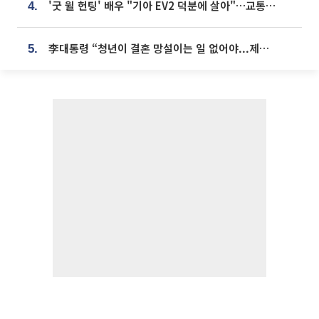
'굿 윌 헌팅' 배우 "기아 EV2 덕분에 살아"…교통사고 후 안전성 극찬
4.
李대통령 “청년이 결혼 망설이는 일 없어야...제도상 불이익 조사”
5.