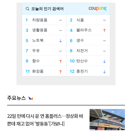
주요뉴스
22일 만에 다시 문 연 홈플러스…정상화 바
쁜데 재고 없어 ‘발동동’[가보니]