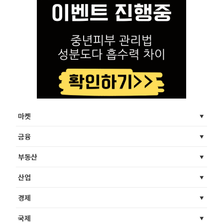
마켓
금융
부동산
산업
경제
국제