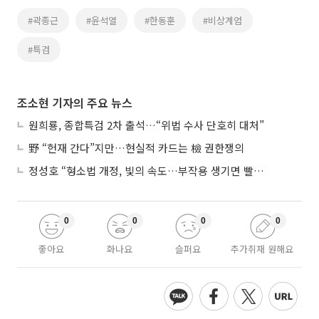
#곽종근
#윤석열
#한동훈
#비상계엄
#특검
조소현 기자의 주요 뉴스
원희룡, 종합특검 2차 출석…“위법 수사 단호히 대처”
野 “헌재 간다”지만…현실적 카드는 檢 권한쟁의
정성호 “형소법 개정, 빛의 속도…부작용 생기면 빨리 고쳐야”
0
0
0
0
좋아요
화나요
슬퍼요
추가취재 원해요