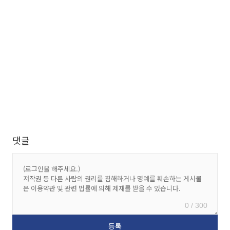
댓글
0 / 300