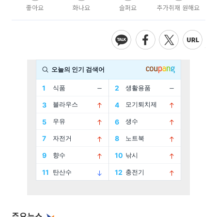
좋아요
화나요
슬퍼요
추가취재 원해요
주요뉴스