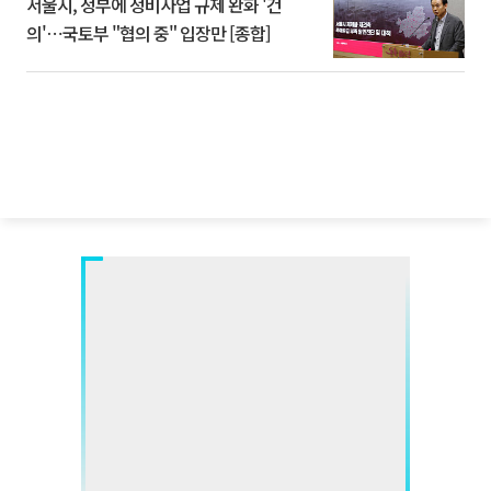
서울시, 정부에 정비사업 규제 완화 '건
의'⋯국토부 "협의 중" 입장만 [종합]