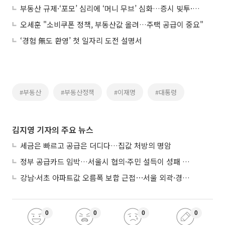
부동산 규제·‘포모’ 심리에 ‘머니 무브’ 심화…증시 빚투·투자 대기자금 ‘사상 최대’
오세훈 "소비쿠폰 정책, 부동산값 올려…주택 공급이 중요"
‘경험 無도 환영’ 첫 일자리 도전 설명서
#부동산
#부동산정책
#이재명
#대통령
김지영 기자의 주요 뉴스
세금은 빠르고 공급은 더디다…집값 처방의 명암
정부 공급카드 임박…서울시 협의·주민 설득이 성패 가른다
강남·서초 아파트값 오름폭 보합 근접⋯서울 외곽·경기 남부 중심 매수세
0
0
0
0