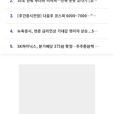
35도 안팎 무더위 이어져…전국 곳곳 소나기 [오늘 날씨]
2.
[주간증시전망] 다음주 코스피 6000~7000⋯“外人 수급은 정책이 변수”
3.
뉴욕증시, 연준 금리인상 기대감 꺾이자 상승...S&P500 사상 최고치 [종합]
4.
SK하이닉스, 분기배당 375원 확정…주주환원책 9월로 앞당겨 발표
5.