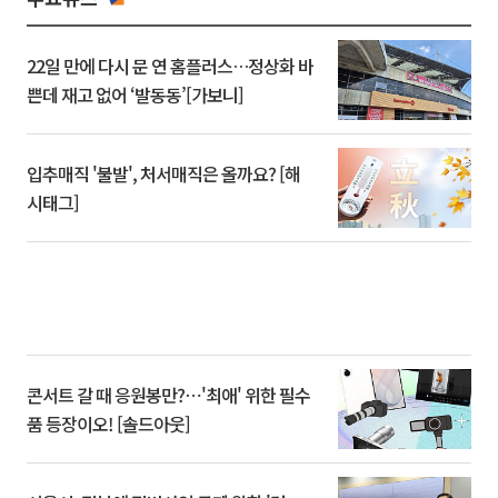
22일 만에 다시 문 연 홈플러스…정상화 바
쁜데 재고 없어 ‘발동동’[가보니]
입추매직 '불발', 처서매직은 올까요? [해
시태그]
콘서트 갈 때 응원봉만?⋯'최애' 위한 필수
품 등장이오! [솔드아웃]