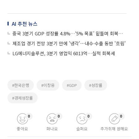
AI 추천 뉴스
중국 3분기 GDP 성장률 4.8%…‘5% 목표’ 밑돌며 회복세 둔화
제조업 경기 전망 3분기 만에 '냉각'⋯내수·수출 동반 '흐림'
LG에너지솔루션, 3분기 영업익 6013억…실적 회복세
#한국은행
#이창용
#GDP
#성장률
#경제성장률
0
0
0
0
좋아요
화나요
슬퍼요
추가취재 원해요