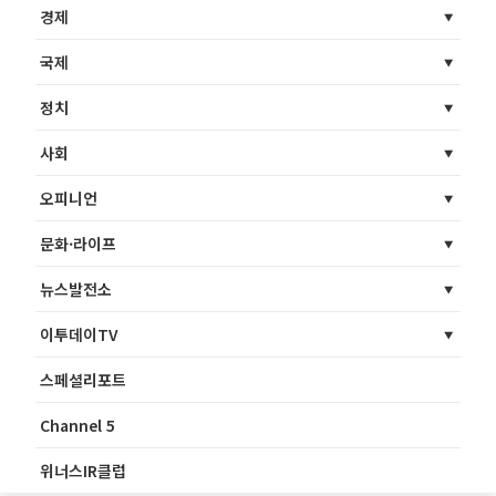
경제
국제
정치
사회
오피니언
문화·라이프
뉴스발전소
이투데이TV
스페셜리포트
Channel 5
위너스IR클럽