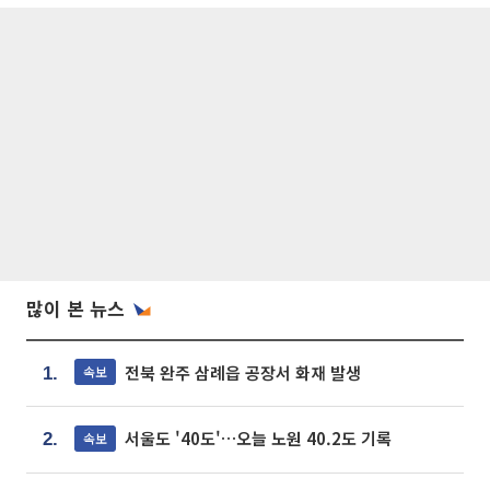
많이 본 뉴스
전북 완주 삼례읍 공장서 화재 발생
속보
1.
서울도 '40도'…오늘 노원 40.2도 기록
속보
2.