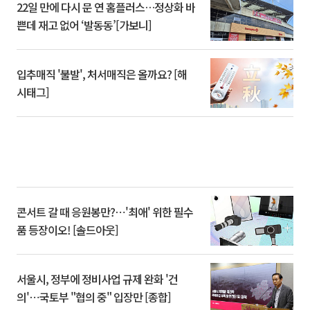
22일 만에 다시 문 연 홈플러스…정상화 바
쁜데 재고 없어 ‘발동동’[가보니]
입추매직 '불발', 처서매직은 올까요? [해
시태그]
콘서트 갈 때 응원봉만?⋯'최애' 위한 필수
품 등장이오! [솔드아웃]
서울시, 정부에 정비사업 규제 완화 '건
의'⋯국토부 "협의 중" 입장만 [종합]