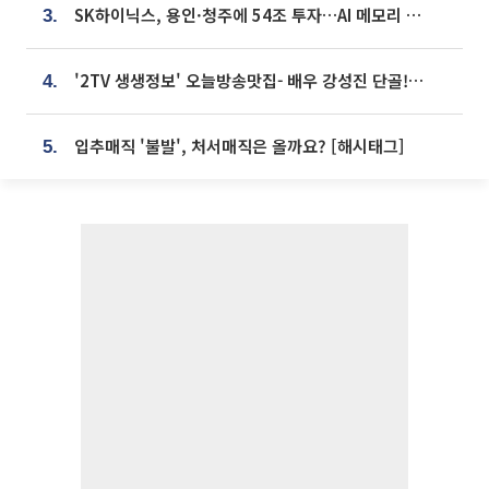
SK하이닉스, 용인·청주에 54조 투자…AI 메모리 생산기지 키운다
3.
'2TV 생생정보' 오늘방송맛집- 배우 강성진 단골! 쌀국수ㆍ푸팟퐁 커리 맛집 '블○○○'
4.
입추매직 '불발', 처서매직은 올까요? [해시태그]
5.