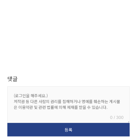
댓글
0 / 300