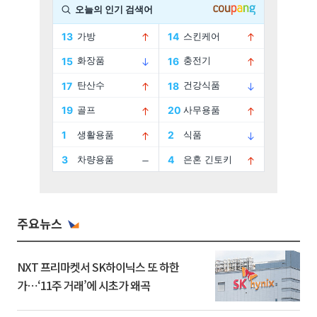
주요뉴스
NXT 프리마켓서 SK하이닉스 또 하한
가⋯‘11주 거래’에 시초가 왜곡