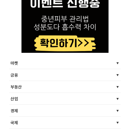
마켓
금융
부동산
산업
경제
국제