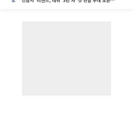
'전참시' 리센느, 데뷔 '3년 차' 첫 연말 무대 오른다⋯"그동안 섭외 안 와"
5.