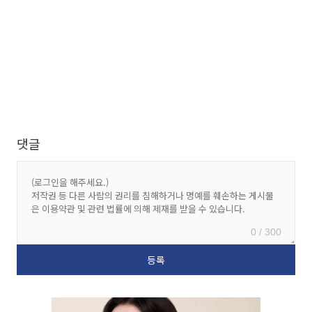
댓글
0 / 300