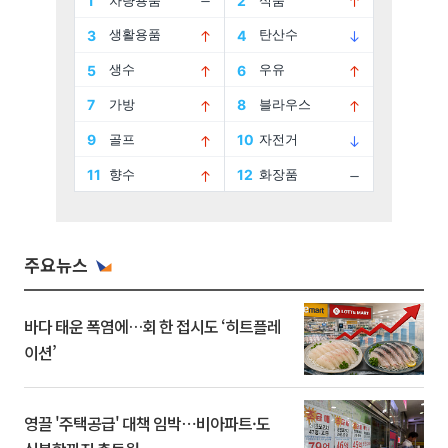
주요뉴스
바다 태운 폭염에…회 한 접시도 ‘히트플레
이션’
영끌 '주택공급' 대책 임박⋯비아파트·도