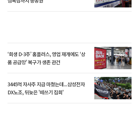
심복합까지 총동원
‘회생 D-3주’ 홈플러스, 영업 재개에도 ‘상
품 공급망’ 복구가 생존 관건
3445억 자사주 지급 마쳤는데...삼성전자
DX노조, 뒤늦은 '떼쓰기 집회'