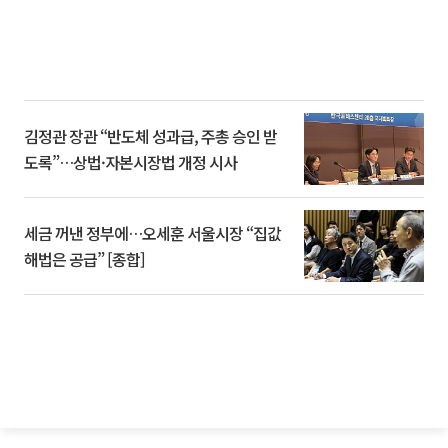
김정관 장관 “반도체 성과급, 주총 승인 받
도록”…상법·자본시장법 개정 시사
세금 꺼낸 정부에…오세훈 서울시장 “집값
해법은 공급” [종합]