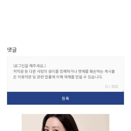
댓글
0 / 300