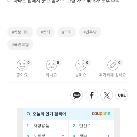
‘아파도 집에서 늙고 싶어…’ 고령 가구 40%가 노후 주택
#캄보디아
#범죄
#국회
#민주당
#국민의힘
0
0
0
0
좋아요
화나요
슬퍼요
추가취재 원해요