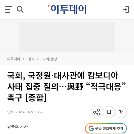
이투데이
정치
국회/정당
국회, 국정원·대사관에 캄보디아
사태 집중 질의…與野 “적극대응”
촉구 [종합]
입력 2025-10-22 16:27
유승호 기자
구글 선호매체 추가