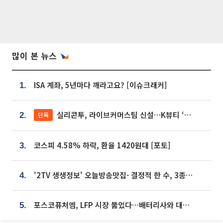
많이 본 뉴스
ISA 계좌, 5년마다 깨라고요? [이슈크래커]
1.
실리콘투, 라이브커머스팀 신설…K뷰티 ‘글로벌 판매망’ 확대[K뷰티 라방戰]
단독
2.
코스피 4.58% 하락, 환율 1420원대 [포토]
3.
'2TV 생생정보' 오늘방송맛집- 결정적 한 수, 3종 메밀면! 메밀 소바 맛집 '의○○○○'
4.
포스코퓨처엠, LFP 시장 뚫었다…배터리사와 대규모 장기 공급 합의
5.