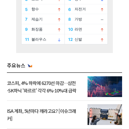
주요뉴스
코스피, 4% 하락에 6270선 마감…삼전
·SK하닉 '와르르' 각각 6%·10%대 급락
ISA 계좌, 5년마다 깨라고요? [이슈크래
커]