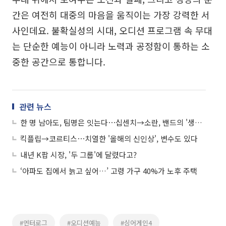
간은 여전히 대중의 마음을 움직이는 가장 강력한 서
사인데요. 불확실성의 시대, 오디션 프로그램 속 무대
는 단순한 예능이 아니라 노력과 공정함이 통하는 소
중한 공간으로 통합니다.
관련 뉴스
한 명 남아도, 팀명은 잇는다⋯십센치→소란, 밴드의 '생존법'
킥플립→코르티스⋯치열한 '올해의 신인상', 변수도 있다
내년 K팝 시장, '두 그룹'에 달렸다고?
‘아파도 집에서 늙고 싶어…’ 고령 가구 40%가 노후 주택
#엔터로그
#오디션예능
#싱어게인4