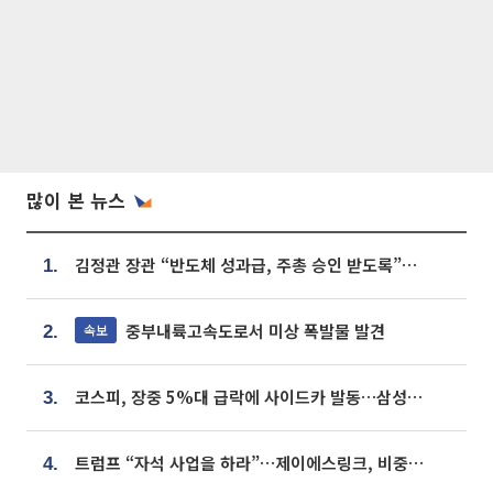
많이 본 뉴스
김정관 장관 “반도체 성과급, 주총 승인 받도록”…상법·자본시장법 개정 시사
1.
중부내륙고속도로서 미상 폭발물 발견
속보
2.
코스피, 장중 5%대 급락에 사이드카 발동…삼성·SK 동반 폭락
3.
트럼프 “자석 사업을 하라”…제이에스링크, 비중국 영구자석 공급망 구축 속도
4.