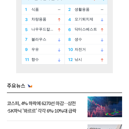
주요뉴스
코스피, 4% 하락에 6270선 마감…삼전
·SK하닉 '와르르' 각각 6%·10%대 급락