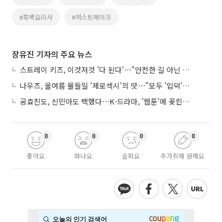
#흑백요리사
#저스트메이크
장유진 기자의 주요 뉴스
스트레이 키즈, 이것저것 '다 된다'⋯"안전한 길 아닌 도전이 재밌어"
나우즈, 올여름 물들일 '제로섹시'의 맛⋯"모두 '입덕'시킬 것"
공효진도, 신민아도 택했다⋯K-드라마, '웹툰'에 꽂힌 이유
0
0
0
0
좋아요
화나요
슬퍼요
추가취재 원해요