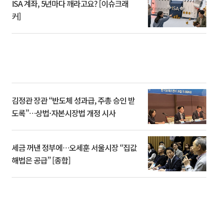
ISA 계좌, 5년마다 깨라고요? [이슈크래
커]
김정관 장관 “반도체 성과급, 주총 승인 받
도록”…상법·자본시장법 개정 시사
세금 꺼낸 정부에…오세훈 서울시장 “집값
해법은 공급” [종합]