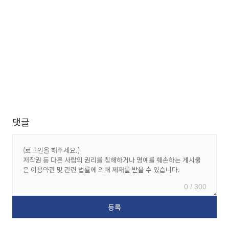
댓글
0 / 300