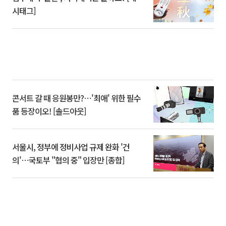
시태그]
콘서트 갈 때 응원봉만?⋯'최애' 위한 필수
품 등장이오! [솔드아웃]
서울시, 정부에 정비사업 규제 완화 '건
의'⋯국토부 "협의 중" 입장만 [종합]