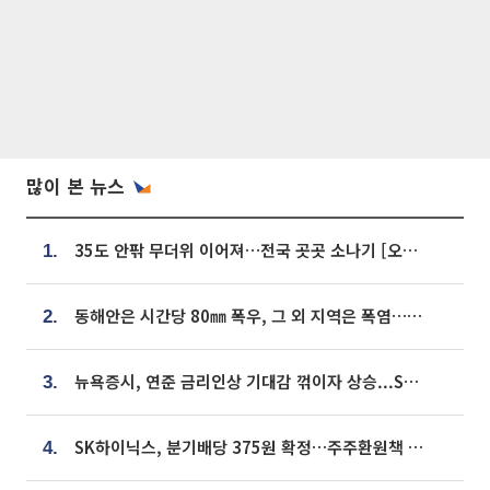
많이 본 뉴스
35도 안팎 무더위 이어져…전국 곳곳 소나기 [오늘 날씨]
1.
동해안은 시간당 80㎜ 폭우, 그 외 지역은 폭염…‘극과 극 날씨’
2.
뉴욕증시, 연준 금리인상 기대감 꺾이자 상승...S&P500 사상 최고치 [종합]
3.
SK하이닉스, 분기배당 375원 확정…주주환원책 9월로 앞당겨 발표
4.