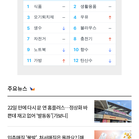
주요뉴스
22일 만에 다시 문 연 홈플러스…정상화 바
쁜데 재고 없어 ‘발동동’[가보니]
입추매직 '불발', 처서매직은 올까요? [해