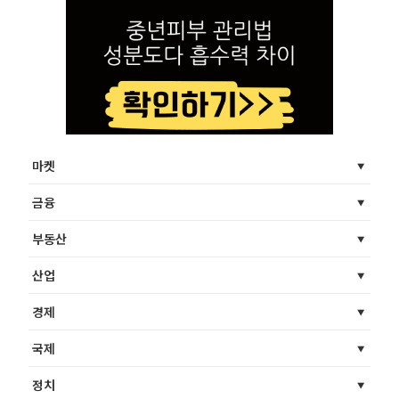
마켓
금융
부동산
산업
경제
국제
정치