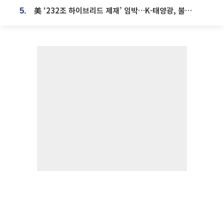
美 ‘232조 하이브리드 제재’ 임박…K-태양광, 불확실성 털고 날개 다나
5.