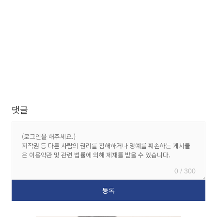
댓글
0 / 300