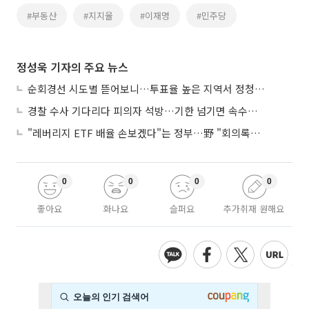
#부동산
#지지율
#이재명
#민주당
정성욱 기자의 주요 뉴스
순회경선 시도별 뜯어보니…투표율 높은 지역서 정청래 강세
경찰 수사 기다리다 피의자 석방…기한 넘기면 속수무책
"레버리지 ETF 배율 손보겠다"는 정부…野 "회의록부터 내놔야"
0
0
0
0
좋아요
화나요
슬퍼요
추가취재 원해요