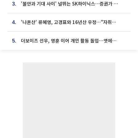
'불안과 기대 사이' 널뛰는 SK하이닉스…증권가 "HBM4·LTA 기반 펀터멘털 견고"
3.
'나혼산' 류혜영, 고경표와 16년산 우정…"자취방서 부모님과 마주쳐"
4.
더보이즈 선우, 영훈 이어 개인 활동 돌입⋯앳에어리어와 전속계약
5.