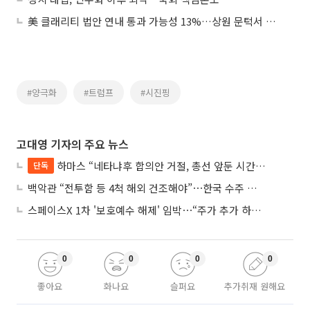
美 클래리티 법안 연내 통과 가능성 13%…상원 문턱서 제동
#양극화
#트럼프
#시진핑
고대영 기자의 주요 뉴스
하마스 “네타냐후 합의안 거절, 총선 앞둔 시간 끌기”
단독
백악관 “전투함 등 4척 해외 건조해야”⋯한국 수주 기대
스페이스X 1차 '보호예수 해제' 임박⋯“주가 추가 하락 가능성”
0
0
0
0
좋아요
화나요
슬퍼요
추가취재 원해요