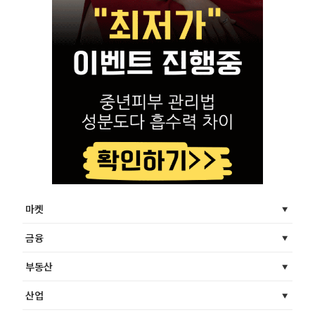
마켓
금융
부동산
산업