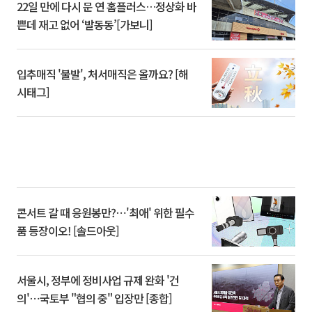
22일 만에 다시 문 연 홈플러스…정상화 바
쁜데 재고 없어 ‘발동동’[가보니]
입추매직 '불발', 처서매직은 올까요? [해
시태그]
콘서트 갈 때 응원봉만?⋯'최애' 위한 필수
품 등장이오! [솔드아웃]
서울시, 정부에 정비사업 규제 완화 '건
의'⋯국토부 "협의 중" 입장만 [종합]