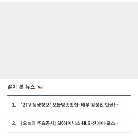
많이 본 뉴스
'2TV 생생정보' 오늘방송맛집- 배우 강성진 단골! 쌀국수ㆍ푸팟퐁 커리 맛집 '블○○○'
1.
[오늘의 주요공시] SK하이닉스·HLB·진에어·포스코홀딩스·네이버·대우건설 등
2.