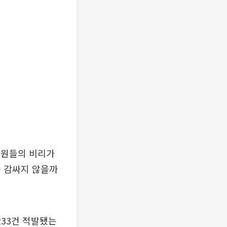
직원들의 비리가
욱 감싸지 않을까
233건 적발됐는