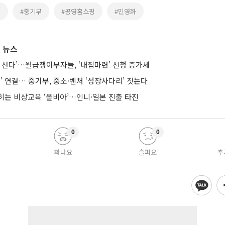
감
#중기부
#공영홈쇼핑
#민영화
 뉴스
 산다’…월급쟁이부자들, ‘내집마련’ 신청 증가세
’ 연결… 중기부, 중소·벤처 ‘성장사다리’ 짓는다
히는 비상교육 ‘올비아’…인니·일본 진출 타진
0
0
화나요
슬퍼요
추