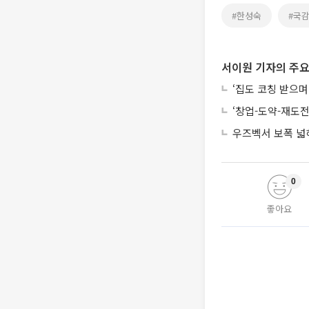
#한성숙
#국
서이원 기자의 주요
‘집도 코칭 받으며
‘창업-도약-재도전
우즈벡서 보폭 넓
0
좋아요