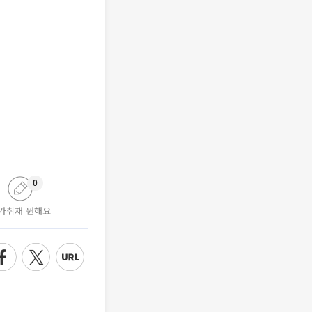
0
가취재 원해요