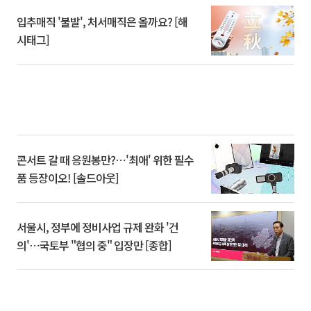
입추매직 '불발', 처서매직은 올까요? [해
시태그]
콘서트 갈 때 응원봉만?⋯'최애' 위한 필수
품 등장이오! [솔드아웃]
서울시, 정부에 정비사업 규제 완화 '건
의'⋯국토부 "협의 중" 입장만 [종합]