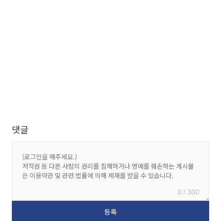
댓글
0 / 300