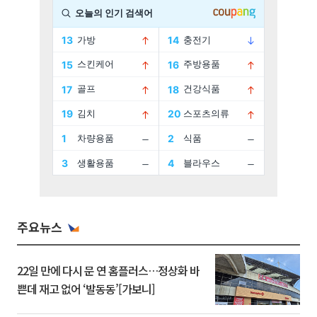
주요뉴스
22일 만에 다시 문 연 홈플러스…정상화 바
쁜데 재고 없어 ‘발동동’[가보니]