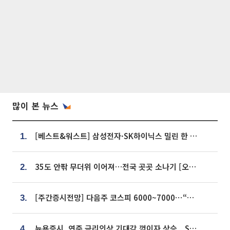
많이 본 뉴스
[베스트&워스트] 삼성전자·SK하이닉스 밀린 한 주…상상인증권은 85% 급등
1.
35도 안팎 무더위 이어져…전국 곳곳 소나기 [오늘 날씨]
2.
[주간증시전망] 다음주 코스피 6000~7000⋯“外人 수급은 정책이 변수”
3.
뉴욕증시, 연준 금리인상 기대감 꺾이자 상승...S&P500 사상 최고치 [종합]
4.