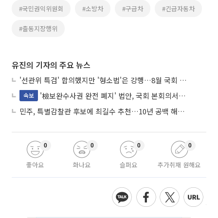
#국민권익위원회
#소방차
#구급차
#긴급자동차
#출동지장행위
유진의 기자의 주요 뉴스
'선관위 특검' 합의했지만 '형소법'은 강행…8월 국회 '입법 2차전' 예고
'檢보완수사권 완전 폐지' 법안, 국회 본회의서 민주당 주도 통과
속보
민주, 특별감찰관 후보에 최길수 추천…10년 공백 해소 속도
0
0
0
0
좋아요
화나요
슬퍼요
추가취재 원해요