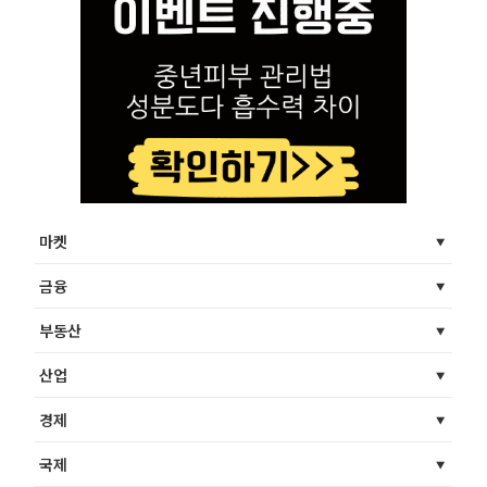
마켓
금융
부동산
산업
경제
국제