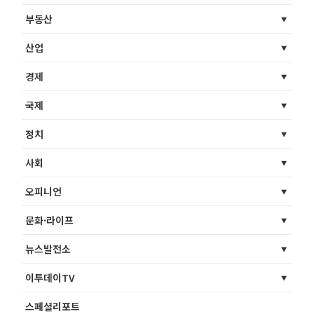
부동산
산업
경제
국제
정치
사회
오피니언
문화·라이프
뉴스발전소
이투데이TV
스페셜리포트