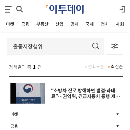
마켓
금융
부동산
산업
경제
국제
정치
사회
검색결과 총
1
건
정확도순
최신순
“소방차 진로 방해하면 벌점·과태
료”…권익위, 긴급자동차 통행 제도
개선 권고
마켓
금융