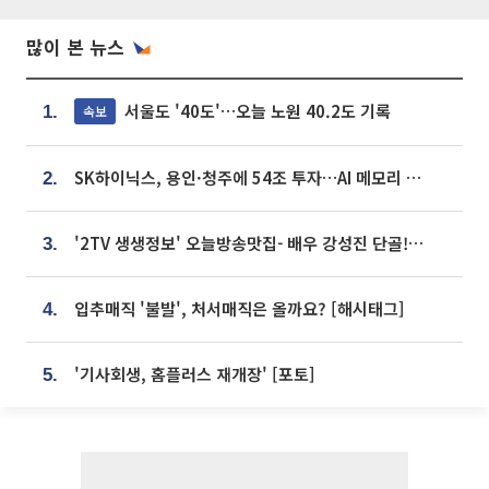
많이 본 뉴스
서울도 '40도'…오늘 노원 40.2도 기록
속보
1.
SK하이닉스, 용인·청주에 54조 투자…AI 메모리 생산기지 키운다
2.
'2TV 생생정보' 오늘방송맛집- 배우 강성진 단골! 쌀국수ㆍ푸팟퐁 커리 맛집 '블○○○'
3.
입추매직 '불발', 처서매직은 올까요? [해시태그]
4.
'기사회생, 홈플러스 재개장' [포토]
5.