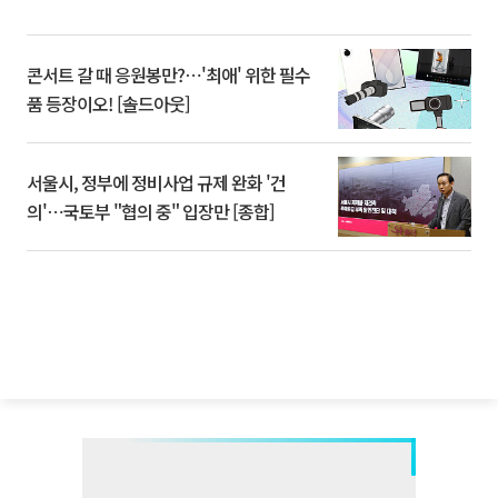
콘서트 갈 때 응원봉만?⋯'최애' 위한 필수
품 등장이오! [솔드아웃]
서울시, 정부에 정비사업 규제 완화 '건
의'⋯국토부 "협의 중" 입장만 [종합]