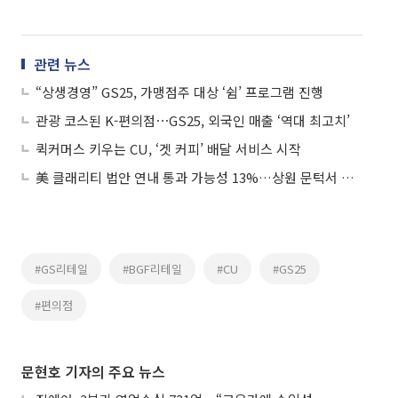
관련 뉴스
“상생경영” GS25, 가맹점주 대상 ‘쉼’ 프로그램 진행
관광 코스된 K-편의점⋯GS25, 외국인 매출 ‘역대 최고치’
퀵커머스 키우는 CU, ‘겟 커피’ 배달 서비스 시작
美 클래리티 법안 연내 통과 가능성 13%…상원 문턱서 제동
#GS리테일
#BGF리테일
#CU
#GS25
#편의점
문현호 기자의 주요 뉴스