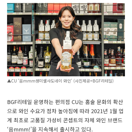
▲CU '음mmm생미쉘샤도네이 와인' (사진제공=BGF리테일)
BGF리테일 운영하는 편의점 CU는 홈술 문화의 확산
으로 와인 수요가 점차 높아짐에 따라 2021년 1월 업
계 최초로 고품질 가성비 콘셉트의 자체 와인 브랜드
‘음mmm!’을 지속해서 출시하고 있다.