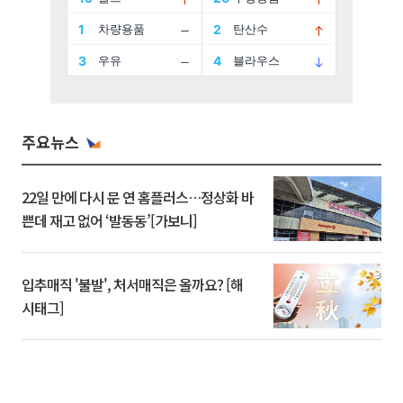
주요뉴스
22일 만에 다시 문 연 홈플러스…정상화 바
쁜데 재고 없어 ‘발동동’[가보니]
입추매직 '불발', 처서매직은 올까요? [해
시태그]