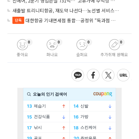
진에어, 2분기 영업손실 731억…“고유가에 수익성 악화”
새출발 트리니티항공, 재도약 나선다…노선별 서비스 차별화
대한항공 기내면세점 통합…공정위 “독과점 여부 따진다”
단독
0
0
0
0
좋아요
화나요
슬퍼요
추가취재 원해요