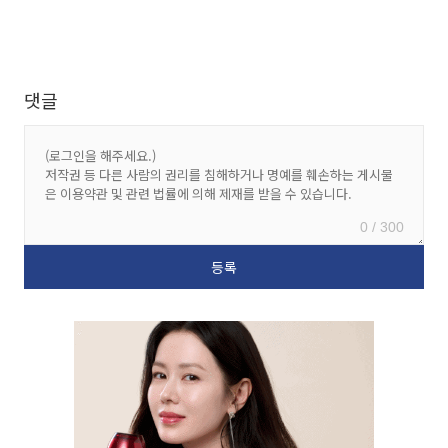
댓글
0 / 300