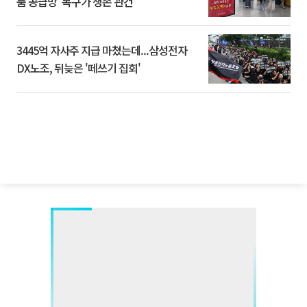
품 공급망’ 복구가 생존 관건
3445억 자사주 지급 마쳤는데...삼성전자
DX노조, 뒤늦은 '떼쓰기 집회'