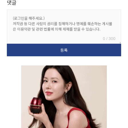
댓글
0 / 300