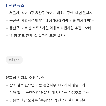
관련 뉴스
서울시, 강남 3구·용산구 ‘토지거래허가구역’ 내년 말까지 연장
용산구, 사회적경제기업 대상 ‘ESG 역량 강화 아카데미’ 개최
용산구, 어르신 스포츠시설 이용료 지원사업 추진⋯모바일 상품권 10만 원 지급
‘경험 無도 환영’ 첫 일자리 도전 설명서
#용산구
윤희성 기자의 주요 뉴스
탄소 감축 없으면 여름 온열지수 33도까지 상승⋯기상청, 2100년 미래전망
기약 없는 '극한더위' 당분간 계속된다⋯다음주도 폭염·열대야 지속
김용범 만난 오세훈 "준공업지역 산업시설 비율 낮춰 공급 늘려야"