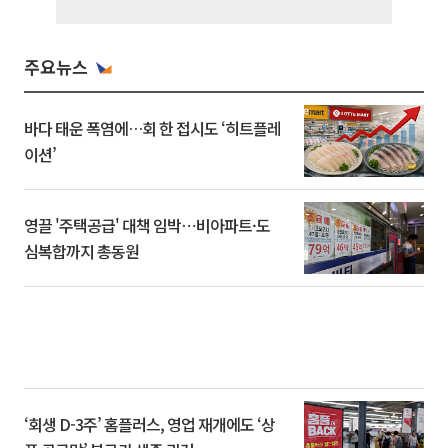
주요뉴스
바다 태운 폭염에…회 한 접시도 ‘히트플레
이션’
영끌 '주택공급' 대책 임박⋯비아파트·도
심복합까지 총동원
‘회생 D-3주’ 홈플러스, 영업 재개에도 ‘상