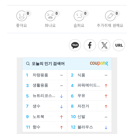
0
0
0
0
좋아요
화나요
슬퍼요
추가취재 원해요