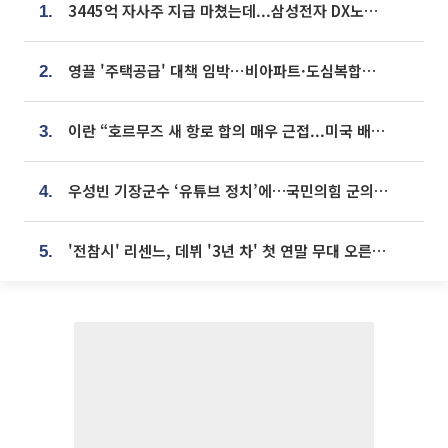
3445억 자사주 지급 마쳤는데...삼성전자 DX노조, 뒤늦은 '떼쓰기 집회'
1.
영끌 '주택공급' 대책 임박⋯비아파트·도심복합까지 총동원
2.
이란 “호르무즈 새 항로 합의 매우 근접...미국 배상 먼저”
3.
우성빈 기장군수 ‘유튜브 정치’에…국민의힘 군의원들 집단 반발
4.
'전참시' 리센느, 데뷔 '3년 차' 첫 연말 무대 오른다⋯"그동안 섭외 안 와"
5.