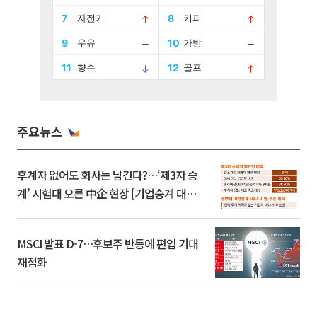
주요뉴스
후계자 없어도 회사는 남긴다?…‘제3자 승
계’ 시험대 오른 中企 현장 [기업승계 대전
환]
MSCI 발표 D-7…후보주 반등에 편입 기대
재점화