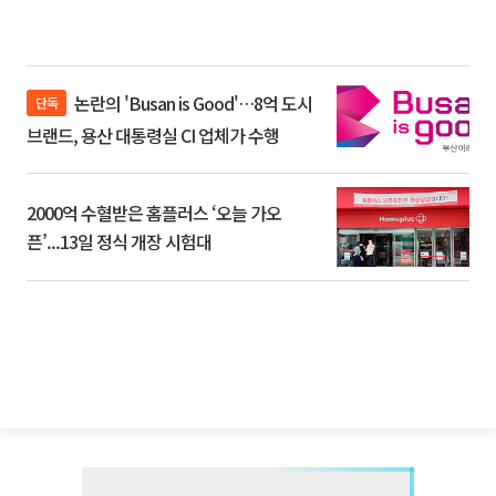
논란의 'Busan is Good'…8억 도시
단독
브랜드, 용산 대통령실 CI 업체가 수행
2000억 수혈받은 홈플러스 ‘오늘 가오
픈’...13일 정식 개장 시험대