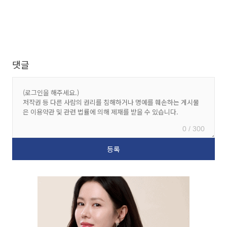
댓글
0 / 300