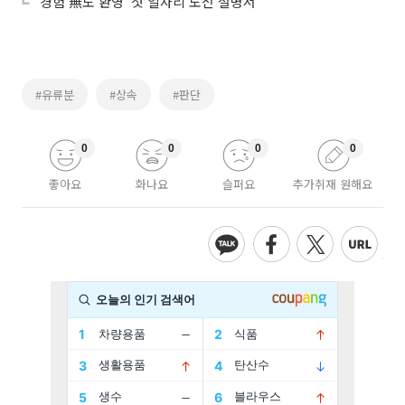
‘경험 無도 환영’ 첫 일자리 도전 설명서
#유류분
#상속
#판단
0
0
0
0
좋아요
화나요
슬퍼요
추가취재 원해요