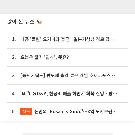
많이 본 뉴스
태풍 '돌핀' 오키나와 접근…일본기상청 경로 업데이트
1.
오늘은 절기 '입추', 뜻은?
2.
[증시키워드] 반도체 충격 뚫은 개별 호재...포스코퓨처엠·에코프로·한화솔루션 '눈길'
3.
iM "LIG D&A, 천궁-II 매출 하반기 회복 전망…방산 톱픽 유지"
4.
논란의 'Busan is Good'…8억 도시브랜드, 용산 대통령실 CI 업체가 수행
단독
5.