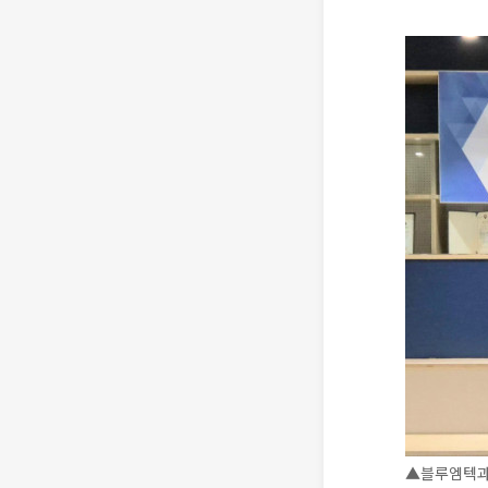
▲블루엠텍과