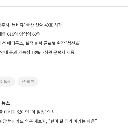
사 ‘뉴비쥬’ 국산 신약 40호 허가
매출 616억·영업익 63억
 나선 메디톡스, 실적 회복·글로벌 확장 ‘청신호’
 연내 통과 가능성 13%…상원 문턱서 제동
메디톡스
#뉴메코
 뉴스
 마비가 있다면 ‘이 질병’ 의심
장 법인카드 의혹 제보자, “한미 잘 되기 바라는 마음”