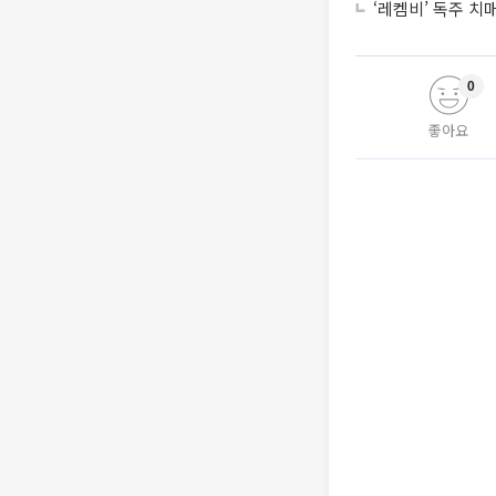
‘레켐비’ 독주 
0
좋아요