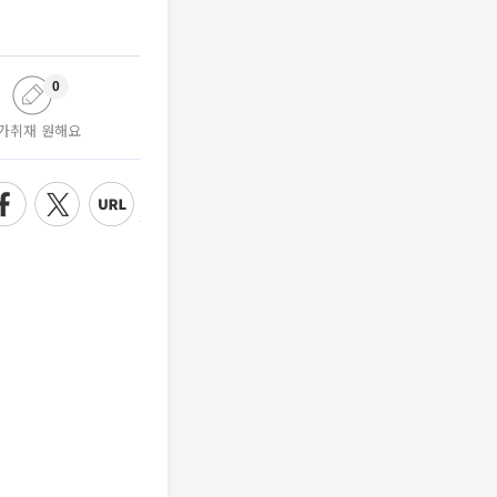
0
가취재 원해요