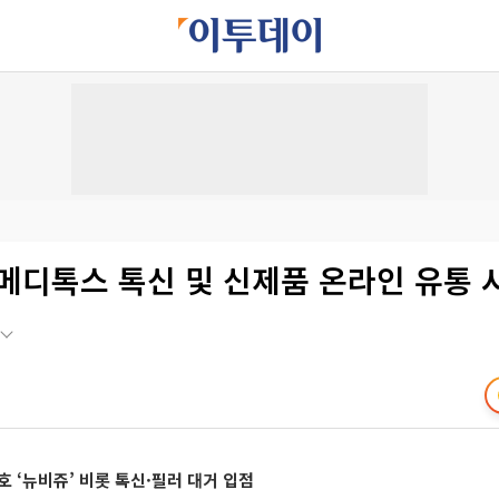
메디톡스 톡신 및 신제품 온라인 유통 
호 ‘뉴비쥬’ 비롯 톡신·필러 대거 입점