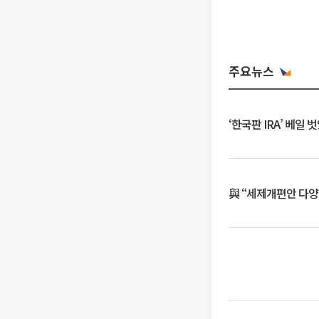
주요뉴스
‘한국판 IRA’ 베
與 “세제개편안 다양