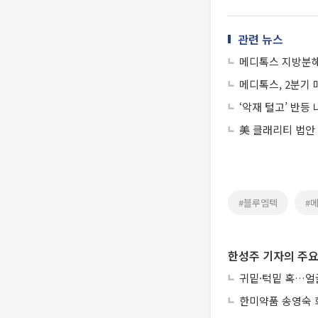
관련 뉴스
메디톡스 지방분해주
메디톡스, 2분기 
‘악재 털고’ 반등
美 클래리티 법안
#블루엠텍
#
한성주 기자의 주요
귀밑·턱밑 혹…얼굴
한미약품 송영숙 회