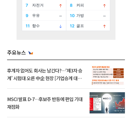
주요뉴스
후계자 없어도 회사는 남긴다?…‘제3자 승
계’ 시험대 오른 中企 현장 [기업승계 대전
환]
MSCI 발표 D-7…후보주 반등에 편입 기대
재점화