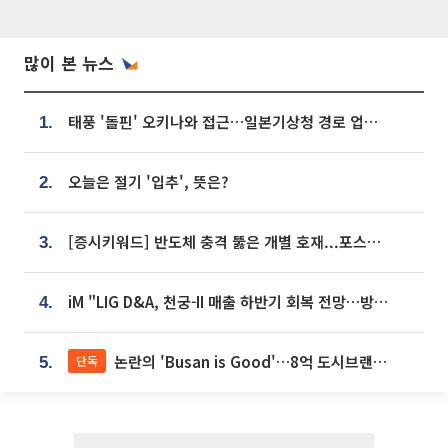
많이 본 뉴스
태풍 '돌핀' 오키나와 접근…일본기상청 경로 업데이트
1.
오늘은 절기 '입추', 뜻은?
2.
[증시키워드] 반도체 충격 뚫은 개별 호재...포스코퓨처엠·에코프로·한화솔루션 '눈길'
3.
iM "LIG D&A, 천궁-II 매출 하반기 회복 전망…방산 톱픽 유지"
4.
논란의 'Busan is Good'…8억 도시브랜드, 용산 대통령실 CI 업체가 수행
단독
5.