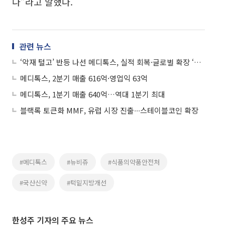
다”라고 말했다.
관련 뉴스
‘악재 털고’ 반등 나선 메디톡스, 실적 회복·글로벌 확장 ‘청신호’
메디톡스, 2분기 매출 616억·영업익 63억
메디톡스, 1분기 매출 640억…역대 1분기 최대
블랙록 토큰화 MMF, 유럽 시장 진출∙∙∙스테이블코인 확장
#메디톡스
#뉴비쥬
#식품의약품안전처
#국산신약
#턱밑지방개선
한성주 기자의 주요 뉴스