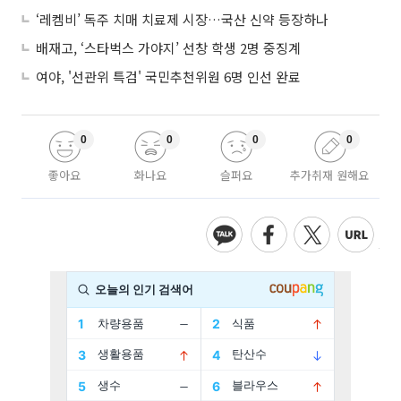
‘레켐비’ 독주 치매 치료제 시장…국산 신약 등장하나
배재고, ‘스타벅스 가야지’ 선창 학생 2명 중징계
여야, '선관위 특검' 국민추천위원 6명 인선 완료
0
0
0
0
좋아요
화나요
슬퍼요
추가취재 원해요