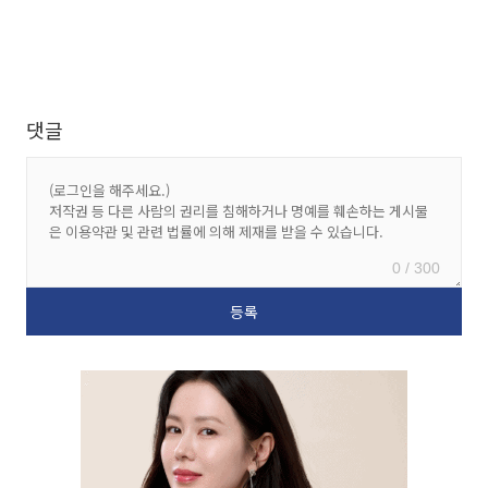
댓글
0 / 300