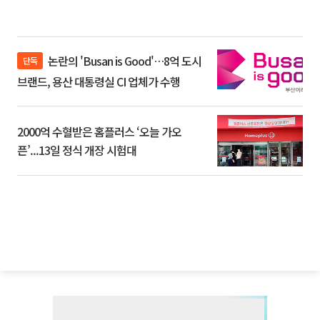
논란의 'Busan is Good'…8억 도시
단독
브랜드, 용산 대통령실 CI 업체가 수행
2000억 수혈받은 홈플러스 ‘오늘 가오
픈’...13일 정식 개장 시험대