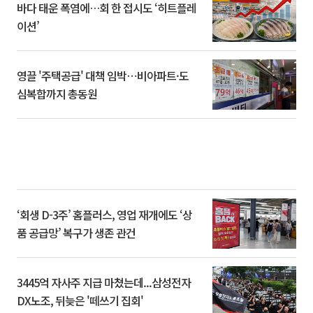
바다 태운 폭염에…회 한 접시도 ‘히트플레
이션’
영끌 '주택공급' 대책 임박⋯비아파트·도
심복합까지 총동원
‘회생 D-3주’ 홈플러스, 영업 재개에도 ‘상
품 공급망’ 복구가 생존 관건
3445억 자사주 지급 마쳤는데...삼성전자
DX노조, 뒤늦은 '떼쓰기 집회'