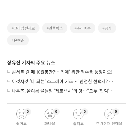
#크라임씬제로
#넷플릭스
#추리예능
#공개
#윤현준
장유진 기자의 주요 뉴스
콘서트 갈 때 응원봉만?⋯'최애' 위한 필수품 등장이오!
이것저것 '다 되는' 스트레이 키즈⋯"안전한 선택지? 도전이 재밌죠"
나우즈, 올여름 물들일 '제로섹시'의 맛⋯"모두 '입덕'시킬 것"
0
0
0
0
좋아요
화나요
슬퍼요
추가취재 원해요