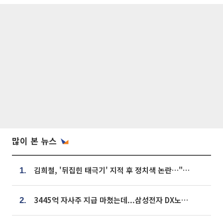
많이 본 뉴스
김희철, '뒤집힌 태극기' 지적 후 정치색 논란…"좌우 떠나 우리나라 국기"
1.
3445억 자사주 지급 마쳤는데...삼성전자 DX노조, 뒤늦은 '떼쓰기 집회'
2.