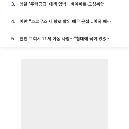
영끌 '주택공급' 대책 임박⋯비아파트·도심복합까지 총동원
3.
이란 “호르무즈 새 항로 합의 매우 근접...미국 배상 먼저”
4.
천안 교회서 11세 아동 사망…“침대에 묶여 있었다” 진술 확보
5.