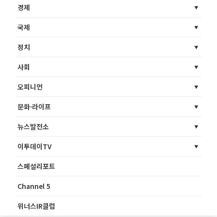
경제
국제
정치
사회
오피니언
문화·라이프
뉴스발전소
이투데이TV
스페셜리포트
Channel 5
위너스IR클럽