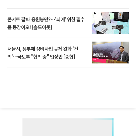
콘서트 갈 때 응원봉만?⋯'최애' 위한 필수
품 등장이오! [솔드아웃]
서울시, 정부에 정비사업 규제 완화 '건
의'⋯국토부 "협의 중" 입장만 [종합]