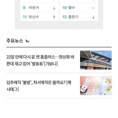
주요뉴스
22일 만에 다시 문 연 홈플러스…정상화 바
쁜데 재고 없어 ‘발동동’[가보니]
입추매직 '불발', 처서매직은 올까요? [해
시태그]