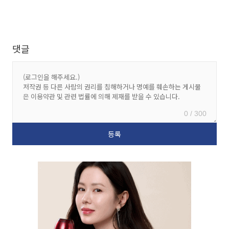
댓글
0 / 300