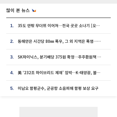
많이 본 뉴스
35도 안팎 무더위 이어져…전국 곳곳 소나기 [오늘 날씨]
1.
동해안은 시간당 80㎜ 폭우, 그 외 지역은 폭염…‘극과 극 날씨’
2.
SK하이닉스, 분기배당 375원 확정…주주환원책 9월로 앞당겨 발표
3.
美 ‘232조 하이브리드 제재’ 임박…K-태양광, 불확실성 털고 날개 다나
4.
이남오 함평군수, 군공항 소음피해 함평 보상 요구
5.