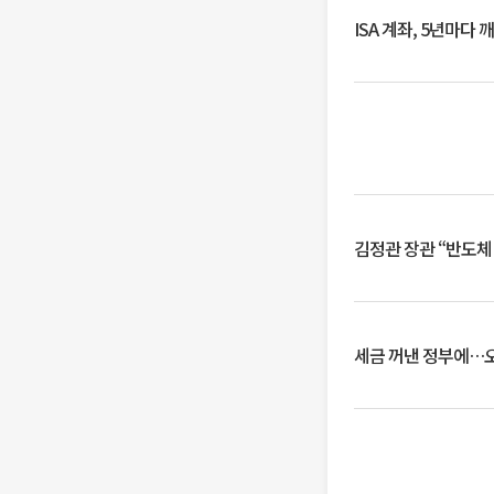
ISA 계좌, 5년마다
김정관 장관 “반도체
세금 꺼낸 정부에…오