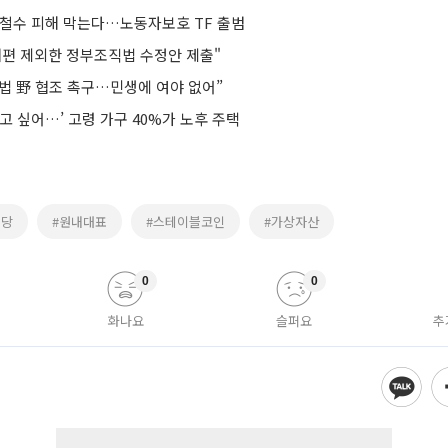
 철수 피해 막는다…노동자보호 TF 출범
개편 제외한 정부조직법 수정안 제출"
법 野 협조 촉구…민생에 여야 없어”
고 싶어…’ 고령 가구 40%가 노후 주택
주당
#원내대표
#스테이블코인
#가상자산
0
0
화나요
슬퍼요
추