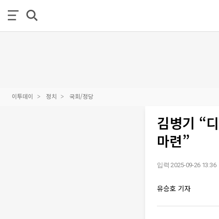
이투데이
정치
국회/정당
김병기 “디
마련”
입력 2025-09-26 13:36
유승호 기자