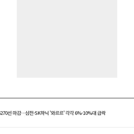
6270선 마감…삼전·SK하닉 '와르르' 각각 6%·10%대 급락