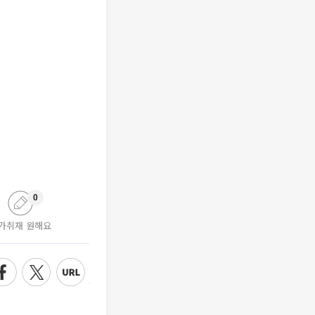
0
가취재 원해요