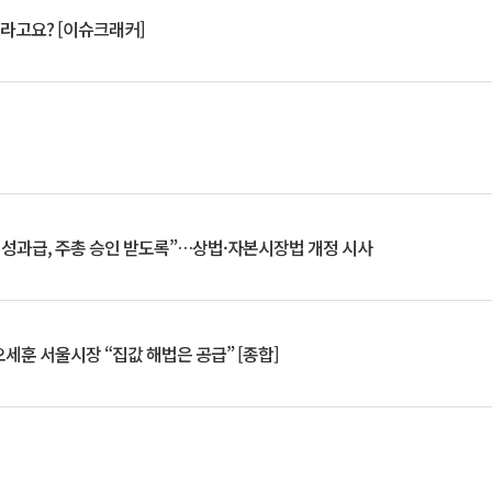
 깨라고요? [이슈크래커]
 성과급, 주총 승인 받도록”…상법·자본시장법 개정 시사
세훈 서울시장 “집값 해법은 공급” [종합]