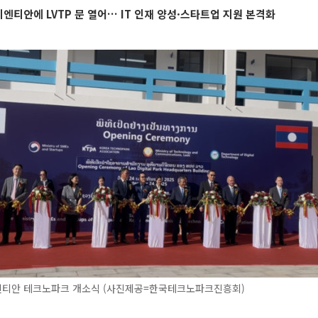
비엔티안에 LVTP 문 열어… IT 인재 양성·스타트업 지원 본격화
티안 테크노파크 개소식 (사진제공=한국테크노파크진흥회)