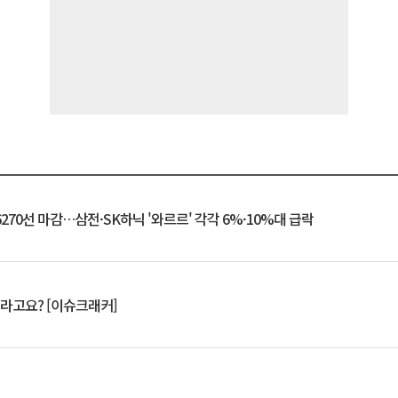
6270선 마감…삼전·SK하닉 '와르르' 각각 6%·10%대 급락
 깨라고요? [이슈크래커]