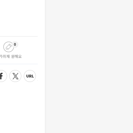
0
가취재 원해요