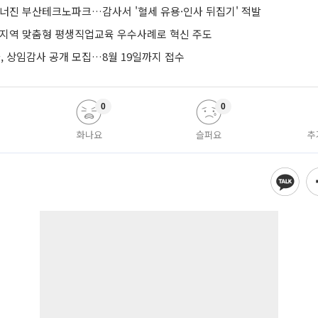
무너진 부산테크노파크…감사서 '혈세 유용·인사 뒤집기' 적발
 지역 맞춤형 평생직업교육 우수사례로 혁신 주도
 상임감사 공개 모집…8월 19일까지 접수
0
0
화나요
슬퍼요
추