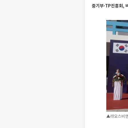
중기부·TP진흥회, 
▲라오스비엔