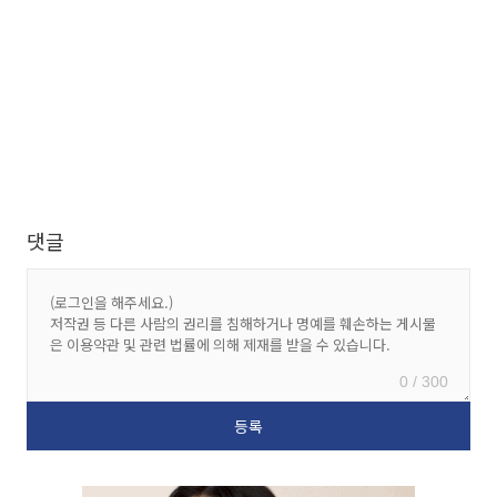
댓글
0 / 300