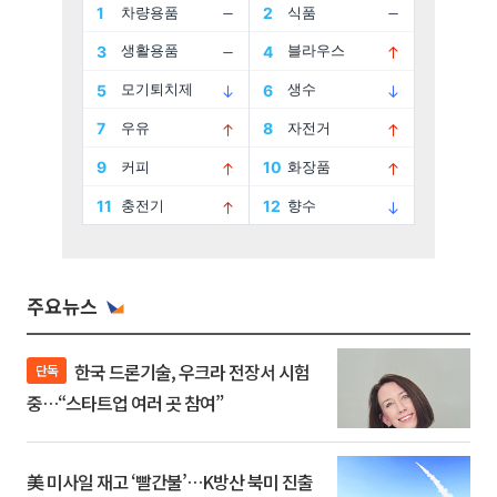
주요뉴스
한국 드론기술, 우크라 전장서 시험
단독
중…“스타트업 여러 곳 참여”
美 미사일 재고 ‘빨간불’…K방산 북미 진출