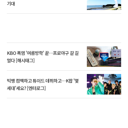
기대
KBO 폭염 '여름방학' 끝…프로야구 갈 길
멀다 [해시태그]
빅뱅 컴백하고 튜이드 데뷔하고⋯K팝 '몇
세대'세요? [엔터로그]