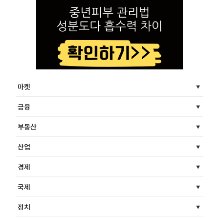
마켓
금융
부동산
산업
경제
국제
정치