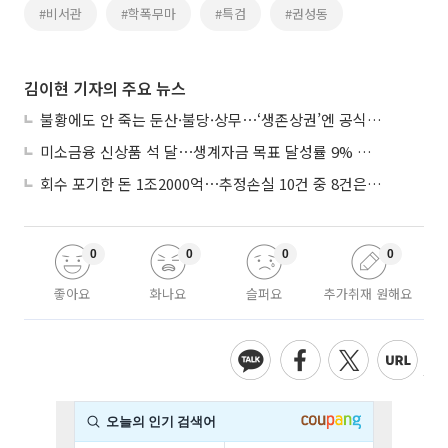
#비서관
#학폭무마
#특검
#권성동
김이현 기자의 주요 뉴스
불황에도 안 죽는 둔산·불당·상무⋯‘생존상권’엔 공식 있었다
미소금융 신상품 석 달⋯생계자금 목표 달성률 9% 그쳐
회수 포기한 돈 1조2000억⋯추정손실 10건 중 8건은 기업대출
0
0
0
0
좋아요
화나요
슬퍼요
추가취재 원해요