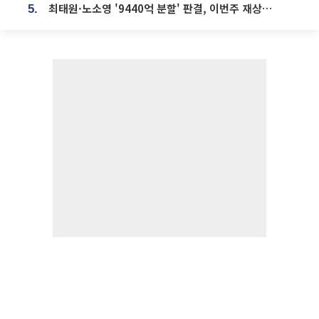
최태원·노소영 '9440억 분할' 판결, 이번주 재상고 여부 주목
5.