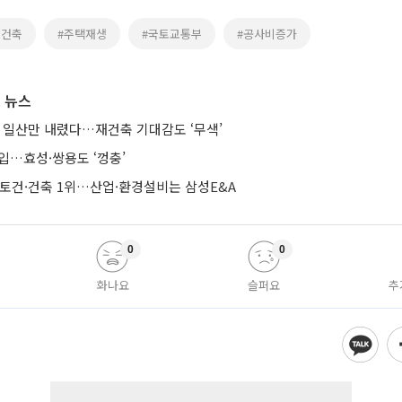
재건축
#주택재생
#국토교통부
#공사비증가
 뉴스
때 일산만 내렸다…재건축 기대감도 ‘무색’
입…효성·쌍용도 ‘껑충’
·토건·건축 1위…산업·환경설비는 삼성E&A
0
0
화나요
슬퍼요
추