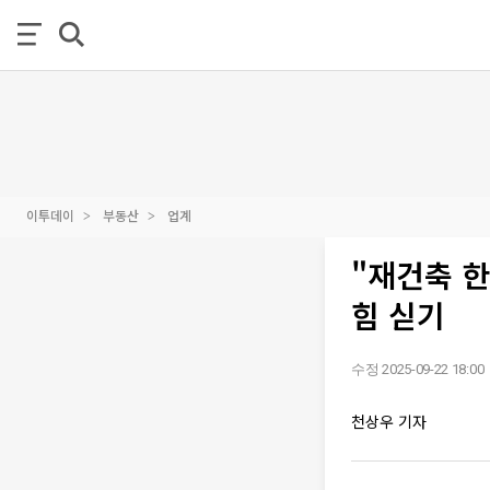
이투데이
부동산
업계
"재건축 한
힘 싣기
수정 2025-09-22 18:00
천상우 기자