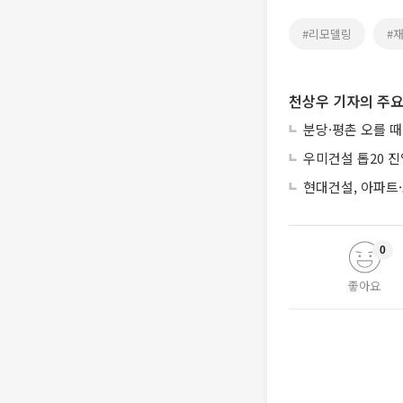
#리모델링
#
천상우 기자의 주요
분당·평촌 오를 
우미건설 톱20 진
현대건설, 아파트
0
좋아요