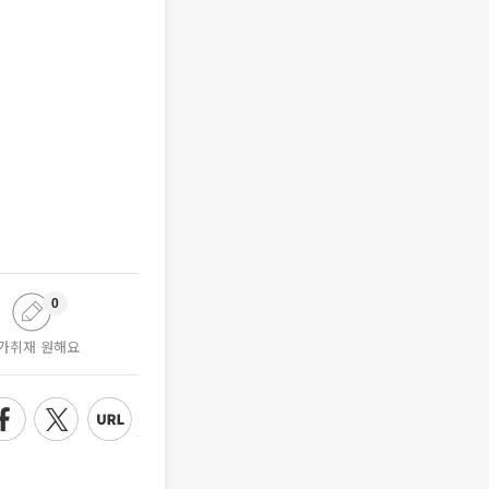
0
가취재 원해요