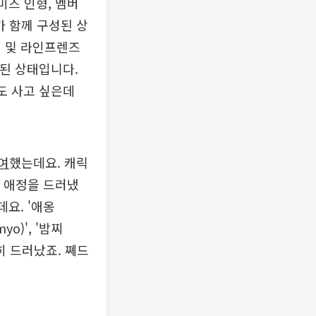
미즈 인형, 멤버
가 함께 구성된 상
어 및 라인프렌즈
절된 상태입니다.
도 사고 싶은데
여
했는데요. 캐릭
한 애정을 드러냈
요. '애옹
emyo)', '밤찌
히 드러났죠. 쪠드