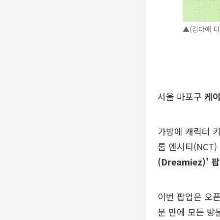
▲(김다애 디
서울 마포구
케이
가방에 캐릭터 키
룹 엔시티(NCT)
(Dreamiez)'
이번 팝업은 오픈
분 만에 모든 방