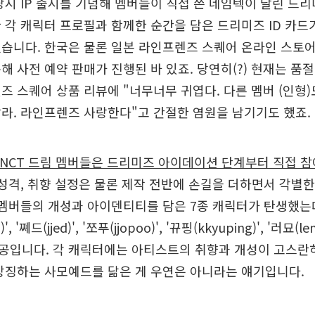
당시 IP 출시를 기념해 멤버들이 직접 쓴 네임텍이 달린 드리
 각 캐릭터 프로필과 함께한 순간을 담은 드리미즈 ID 카드
습니다. 한국은 물론 일본 라인프렌즈 스퀘어 온라인 스토
해 사전 예약 판매가 진행된 바 있죠. 당연히(?) 현재는 품
즈 스퀘어 상품 리뷰에 "너무너무 귀엽다. 다른 멤버 (인형)
라. 라인프렌즈 사랑한다"고 간절한 염원을 남기기도 했죠.
NCT 드림 멤버들은 드리미즈 아이데이션 단계부터 직접 참
 성격, 취향 설정은 물론 제작 전반에 손길을 더하면서 각별
 멤버들의 개성과 아이덴티티를 담은 7종 캐릭터가 탄생했는데
un)', '쪠드(jjed)', '쪼푸(jjopoo)', '뀨핑(kkyuping)', '러묘(l
가 주인공입니다. 각 캐릭터에는 아티스트의 취향과 개성이 고스란
상징하는 사모예드를 닮은 게 우연은 아니라는 얘기입니다.