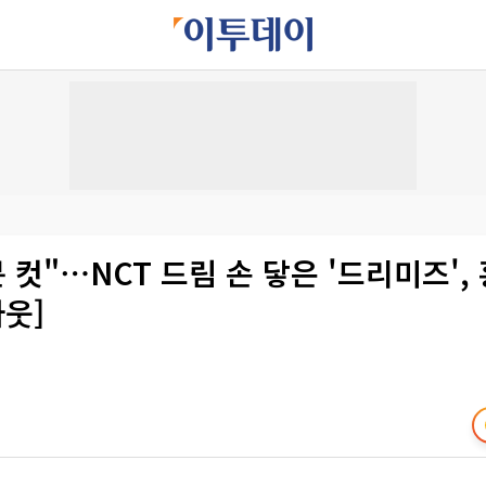
분 컷"⋯NCT 드림 손 닿은 '드리미즈',
아웃]