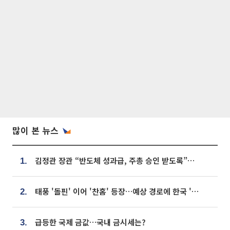
많이 본 뉴스
김정관 장관 “반도체 성과급, 주총 승인 받도록”…상법·자본시장법 개정 시사
1.
태풍 '돌핀' 이어 '찬홈' 등장…예상 경로에 한국 '한숨'
2.
급등한 국제 금값…국내 금시세는?
3.