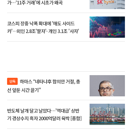
가⋯‘11주 거래’에 시초가 왜곡
코스피 장중 낙폭 확대에 '매도 사이드
카'…외인 2.8조'팔자'· 개인 3.1조 '사자'
하마스 “네타냐후 합의안 거절, 총
단독
선 앞둔 시간 끌기”
반도체 날개 달고 날았다⋯'역대급' 상반
기 경상수지 흑자 2000억달러 육박 [종합]