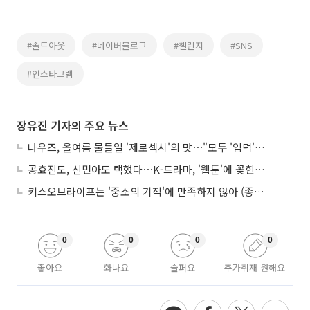
#솔드아웃
#네이버블로그
#챌린지
#SNS
#인스타그램
장유진 기자의 주요 뉴스
나우즈, 올여름 물들일 '제로섹시'의 맛⋯"모두 '입덕'시킬 것"
공효진도, 신민아도 택했다⋯K-드라마, '웹툰'에 꽂힌 이유
키스오브라이프는 '중소의 기적'에 만족하지 않아 (종합)
0
0
0
0
좋아요
화나요
슬퍼요
추가취재 원해요