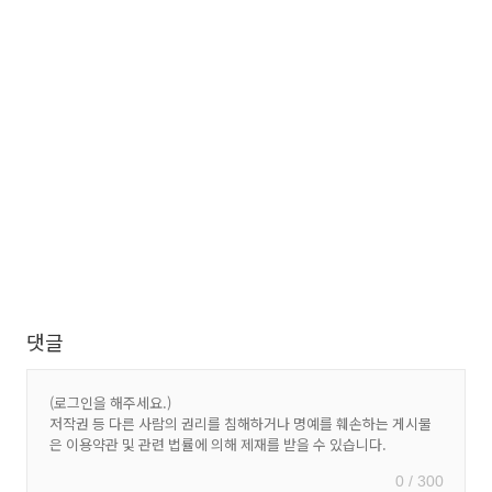
댓글
0 / 300