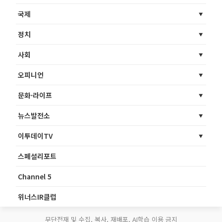
국제
정치
사회
오피니언
문화·라이프
뉴스발전소
이투데이TV
스페셜리포트
Channel 5
위너스IR클럽
무단전재 및 수집, 복사, 재배포, AI학습 이용 금지