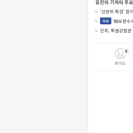
유진의 기자의 주요
'선관위 특검' 합
'檢보완수사
속보
민주, 특별감찰관
0
좋아요