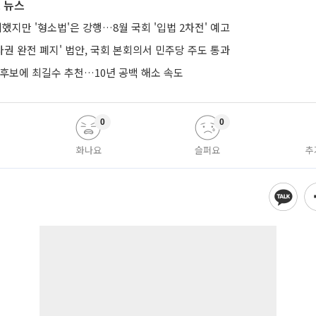
 뉴스
의했지만 '형소법'은 강행…8월 국회 '입법 2차전' 예고
권 완전 폐지' 법안, 국회 본회의서 민주당 주도 통과
 후보에 최길수 추천…10년 공백 해소 속도
0
0
화나요
슬퍼요
추