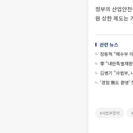
정부의 산업안전·
원 상한 제도는 
관련 뉴스
장동혁 “해수부 
李 “내란특별재판
김병기 "사법부,
‘경험 無도 환영’
#사법부장악