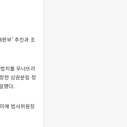
판부’ 추진과 조
 법치를 무너뜨리
보장한 삼권분립 정
말했다.
추미애 법사위원장