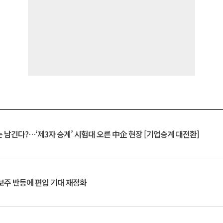
 남긴다?…‘제3자 승계’ 시험대 오른 中企 현장 [기업승계 대전환]
후보주 반등에 편입 기대 재점화