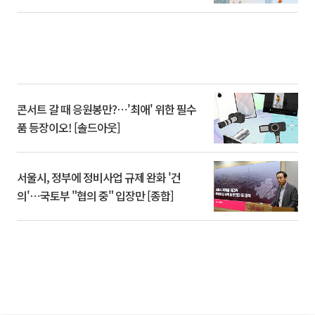
콘서트 갈 때 응원봉만?⋯'최애' 위한 필수
품 등장이오! [솔드아웃]
서울시, 정부에 정비사업 규제 완화 '건
의'⋯국토부 "협의 중" 입장만 [종합]