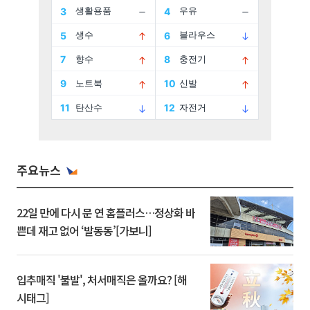
주요뉴스
22일 만에 다시 문 연 홈플러스…정상화 바
쁜데 재고 없어 ‘발동동’[가보니]
입추매직 '불발', 처서매직은 올까요? [해
시태그]