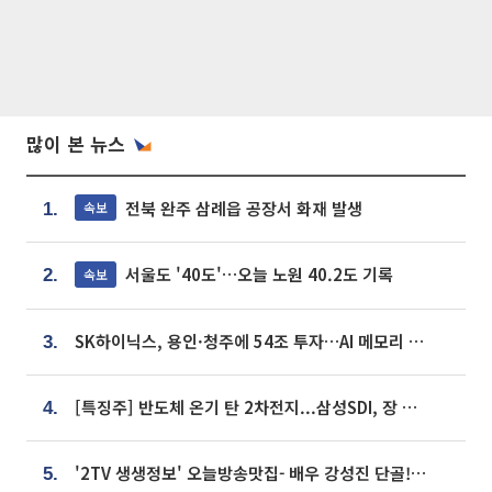
많이 본 뉴스
전북 완주 삼례읍 공장서 화재 발생
속보
1.
서울도 '40도'…오늘 노원 40.2도 기록
속보
2.
SK하이닉스, 용인·청주에 54조 투자…AI 메모리 생산기지 키운다
3.
[특징주] 반도체 온기 탄 2차전지...삼성SDI, 장 초반 7% 넘게 껑충
4.
'2TV 생생정보' 오늘방송맛집- 배우 강성진 단골! 쌀국수ㆍ푸팟퐁 커리 맛집 '블○○○'
5.