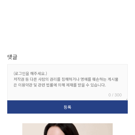
댓글
0 / 300