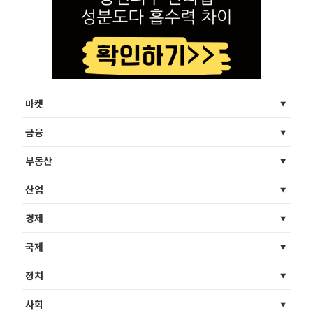
마켓
금융
부동산
산업
경제
국제
정치
사회