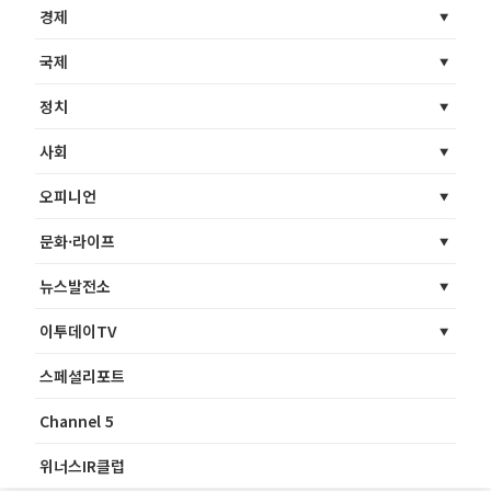
경제
국제
정치
사회
오피니언
문화·라이프
뉴스발전소
이투데이TV
스페셜리포트
Channel 5
위너스IR클럽