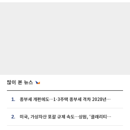
많이 본 뉴스
종부세 개편에도…1·3주택 종부세 격차 2028년부터 확대
1.
미국, 가상자산 포괄 규제 속도…상원, ‘클래리티법’ 9월 절차투표 추진
2.