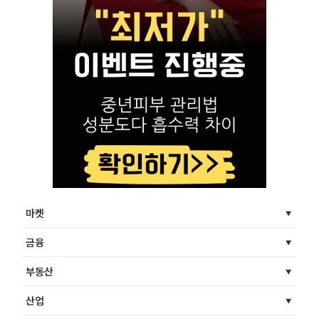
마켓
금융
부동산
산업