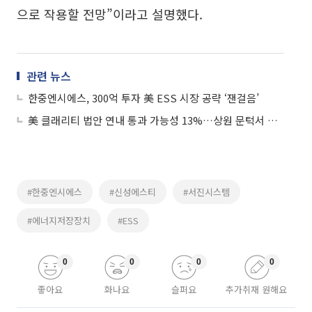
으로 작용할 전망”이라고 설명했다.
관련 뉴스
한중엔시에스, 300억 투자 美 ESS 시장 공략 ‘잰걸음’
美 클래리티 법안 연내 통과 가능성 13%…상원 문턱서 제동
#한중엔시에스
#신성에스티
#서진시스템
#에너지저장장치
#ESS
0
0
0
0
좋아요
화나요
슬퍼요
추가취재 원해요