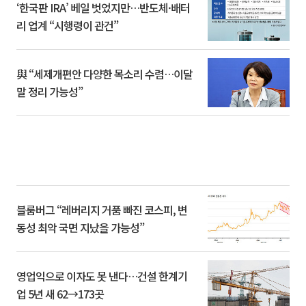
‘한국판 IRA’ 베일 벗었지만…반도체·배터
리 업계 “시행령이 관건”
與 “세제개편안 다양한 목소리 수렴…이달
말 정리 가능성”
블룸버그 “레버리지 거품 빠진 코스피, 변
동성 최악 국면 지났을 가능성”
영업익으로 이자도 못 낸다…건설 한계기
업 5년 새 62→173곳