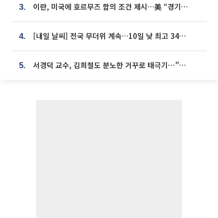
이란, 미국에 호르무즈 합의 조건 제시…美 “경기 아직 안 끝나” [종합]
3.
[내일 날씨] 전국 무더위 계속…10일 낮 최고 34도 육박
4.
서경덕 교수, 김희철도 분노한 거꾸로 태극기⋯"엉터리는 아냐, 아쉬울 뿐"
5.